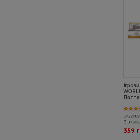
Ігров
WORLD
Поттер
SM22009-
Є в ная
359 