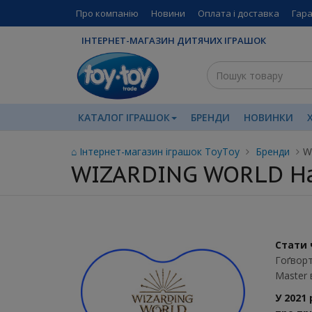
Про компанію
Новини
Оплата і доставка
Гара
ІНТЕРНЕТ-МАГАЗИН ДИТЯЧИХ ІГРАШОК
КАТАЛОГ ІГРАШОК
БРЕНДИ
НОВИНКИ
⌂ Інтернет-магазин іграшок ToyToy
Бренди
W
WIZARDING WORLD Har
Стати 
Гоґворт
Master 
У 2021