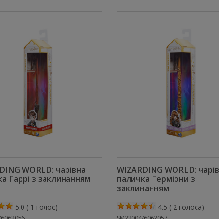
DING WORLD: чарівна
WIZARDING WORLD: чарів
а Гаррі з заклинанням
паличка Герміони з
заклинанням
5.0
(
1
голос)
4.5
(
2
голоса)
/6062056
SM22004/6062057