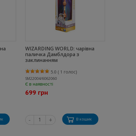
на
WIZARDING WORLD: чарівна
паличка Дамблдора з
заклинанням
5.0
(
1
голос)
SM22004/6062060
Є в наявності
699 грн
-
+
ик
В кошик