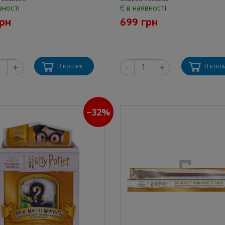
вності
Є в наявності
грн
699 грн
+
-
+
В кошик
В кош
−32%