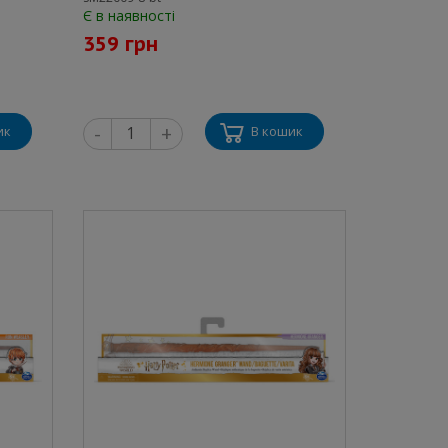
Є в наявності
359 грн
-
+
ик
В кошик