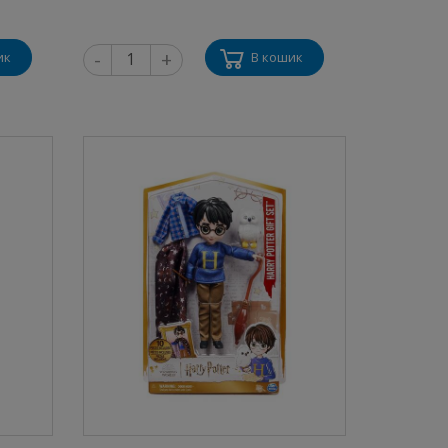
-
+
ик
В кошик