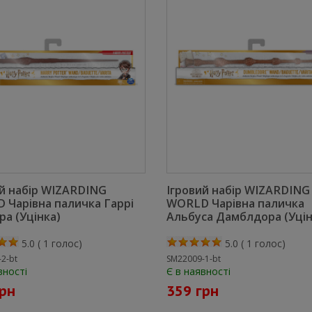
ий набір WIZARDING
Ігровий набір WIZARDING
 Чарівна паличка Гаррі
WORLD Чарівна паличка
а (Уцінка)
Альбуса Дамблдора (Уцін
5.0
(
1
голос)
5.0
(
1
голос)
2-bt
SM22009-1-bt
вності
Є в наявності
грн
359 грн