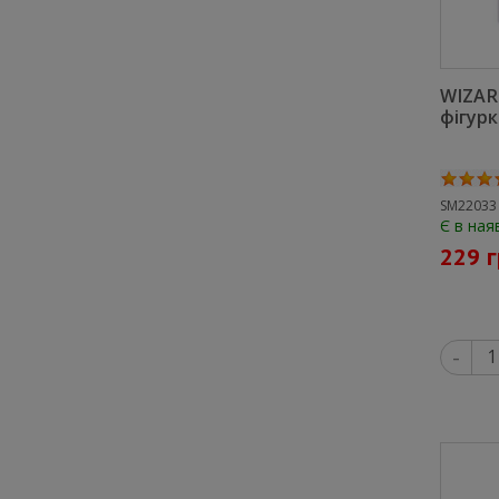
WIZAR
фігурк
SM22033
Є в ная
229 
-