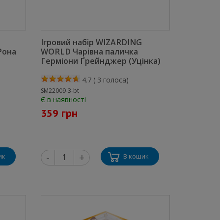
Ігровий набір WIZARDING
Рона
WORLD Чарівна паличка
Герміони Ґрейнджер (Уцінка)
4.7
(
3
голоса)
SM22009-3-bt
Є в наявності
359 грн
-
+
ик
В кошик