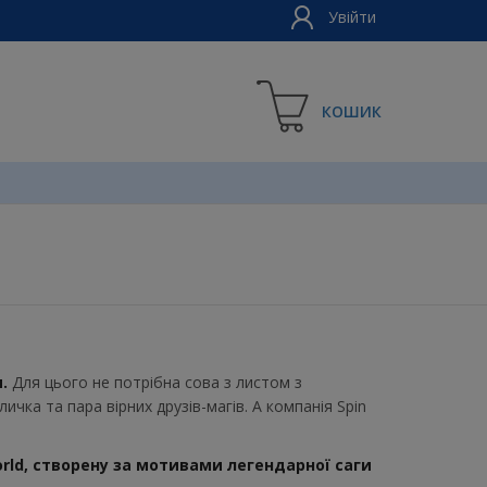
Увійти
КОШИК
.
Для цього не потрібна сова з листом з
ка та пара вірних друзів-магів. А компанія Spin
orld, створену за мотивами легендарної саги