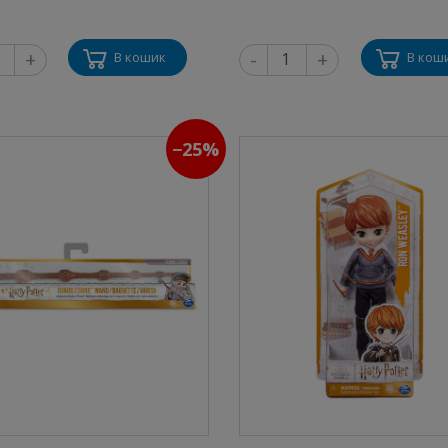
+
-
+
В кошик
В кош
−25%