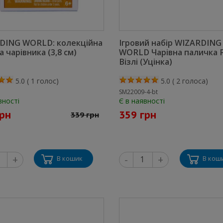
DING WORLD: колекційна
Ігровий набір WIZARDING
а чарівника (3,8 см)
WORLD Чарівна паличка 
Візлі (Уцінка)
5.0
(
1
голос)
5.0
(
2
голоса)
SM22009-4-bt
вності
Є в наявності
грн
359 грн
339 грн
+
-
+
В кошик
В кош