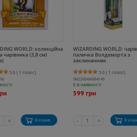
DING WORLD: колекційна
WIZARDING WORLD: чарів
а чарівника (3,8 см)
паличка Волдеморта з
а)
заклинанням
5.0
(
1
голос)
5.0
(
1
голос)
-bt
SM22004/6064145
вності
Є в наявності
грн
599 грн
+
-
+
В кошик
В кош