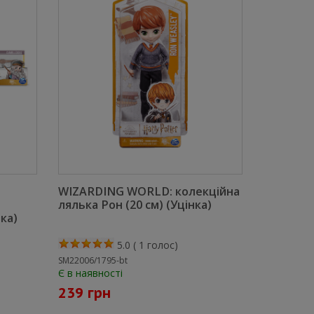
WIZARDING WORLD: колекційна
лялька Рон (20 см) (Уцінка)
ка)
5.0
(
1
голос)
SM22006/1795-bt
Є в наявності
239 грн