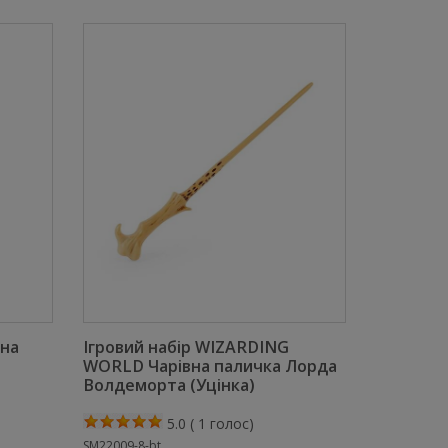
на
Ігровий набір WIZARDING
WORLD Чарівна паличка Лорда
Волдеморта (Уцінка)
5.0
(
1
голос)
SM22009-8-bt