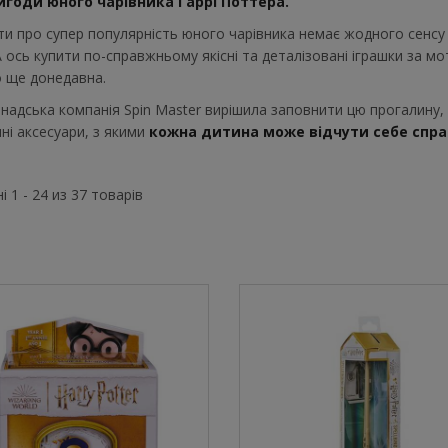
игоди юного чарівника Гаррі Поттера.
и про супер популярність юного чарівника немає жодного сенсу 
А ось купити по-справжньому якісні та деталізовані іграшки за м
 ще донедавна.
надська компанія Spin Master вирішила заповнити цю прогалину, і
чні аксесуари, з якими
кожна дитина може відчути себе спра
і 1 - 24 из 37 товарів