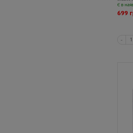
Є в ная
699 
-