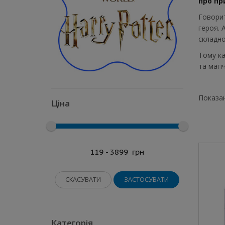
про пр
Говорит
героя. 
складно
Тому ка
та магі
Показан
Ціна
119 - 3899
грн
СКАСУВАТИ
ЗАСТОСУВАТИ
Категорія