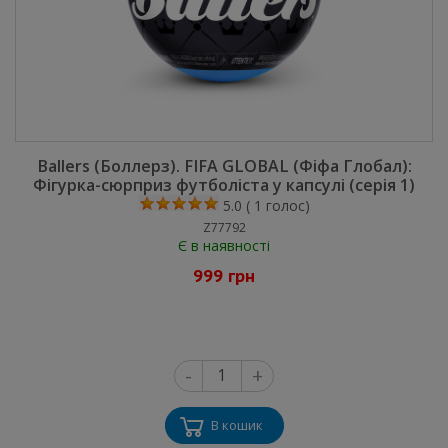
Ballers (Боллерз). FIFA GLOBAL (Фіфа Глобал):
Фігурка-сюрприз футболіста у капсулі (серія 1)
5.0
(
1
голос)
Z77792
Є в наявності
999 грн
-
+
В кошик