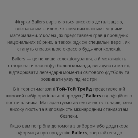
Фігурки Ballers вирізняються високою деталізацією,
впізнаваним стилем, якісним виконанням і міцними
матеріалами. У колекціях представлені гравці провідних
національних збірних, а також рідкісні спеціальні версії, які
стануть справжньою окрасою будь-якої колекції.
Ballers — це не лише колекціонування, а й можливість
створювати власні футбольні команди, вигадувати матчі,
відтворювати легендарні моменти світового футболу та
розвивати уяву під час гри.
В інтернет-магазині
Той-Той Трейд
представлений
широкий вибір оригінальної продукції
Ballers
від офіційного
постачальника. Ми гарантуємо автентичність товарів, їхню
високу якість та відповідність міжнародним стандартам
безпеки.
Якщо вам потрібна допомога з вибором або додаткова
інформація про продукцію
Ballers
, звертайтеся до