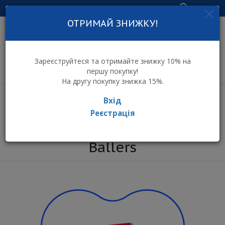
Увійти
ОТРИМАЙ ЗНИЖКУ!
інтернет-магазин
дитячих іграшок
Зареєструйтеся та отримайте знижку 10% на
першу покупку!
На другу покупку знижка 15%.
Вхід
Реєстрація
⌂ Інтернет-магазин іграшок ToyToy
Бренди
Ballers
Ballers