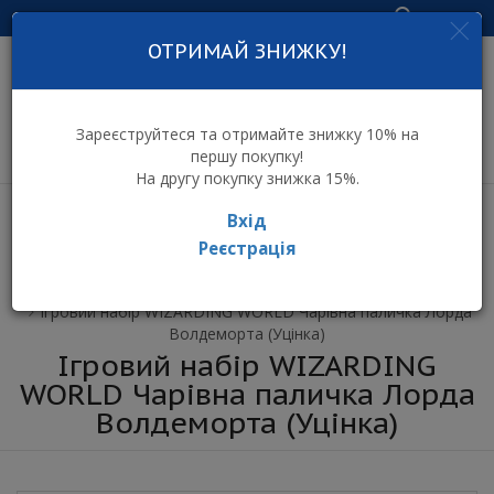
Увійти
ОТРИМАЙ ЗНИЖКУ!
інтернет-магазин
дитячих іграшок
Зареєструйтеся та отримайте знижку 10% на
першу покупку!
На другу покупку знижка 15%.
Вхід
Реєстрація
⌂ Інтернет-магазин іграшок ToyToy
Ігровий набір WIZARDING WORLD Чарівна паличка Лорда
Волдеморта (Уцінка)
Ігровий набір WIZARDING
WORLD Чарівна паличка Лорда
Волдеморта (Уцінка)