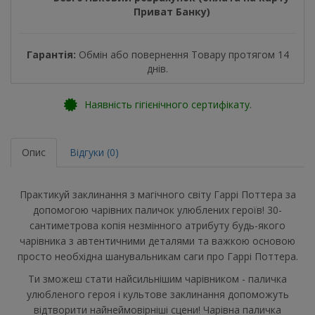
Приват Банку)
Гарантія:
Обмін або повернення Товару протягом 14
днів.
Наявність гігієнічного сертифікату.
Опис
Відгуки (0)
Практикуй заклинання з магічного світу Гаррі Поттера за
допомогою чарівних паличок улюблених героїв! 30-
сантиметрова копія незмінного атрибуту будь-якого
чарівника з автентичними деталями та важкою основою
просто необхідна шанувальникам саги про Гаррі Поттера.
Ти зможеш стати найсильнішим чарівником - паличка
улюбленого героя і культове заклинання допоможуть
відтворити найнеймовірніші сцени! Чарівна паличка