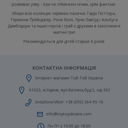
розвиває уяву - ігри не обмежені нічим, крім фантазії.
Збери всю колекцію чарівних паличок Гаррі Поттера,
Герміони Ґрейнджер, Рона Візлі, Луни Лавгуд і Альбуса
Дамблдора та інших героїв і грай з друзями в захоплюючі
магічні гри!
Рекомендується для дітей старше 6 років.
КОНТАКТНА ІНФОРМАЦІЯ
Інтернет-магазин Той-Той Україна
61023
,
м.Харків
,
вул.Весніна,буд.5, оф.302
Vodafone/Viber:
+38 (050) 364-95-16
info@toytoyukraine.com
Пн-Пт з 10:00 до 18:00