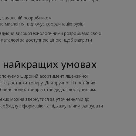
і, заявленій розробником.
е мислення, відточує координацію рухів.
 радуючи високотехнологічними розробками своїх
 каталозі за доступною ціною, щоб відкрити
а найкращих умовах
ропонуємо широкий асортимент ліцензійної
та доставки товару. Для зручності постійних
бання нових товарів стає дедалі доступнішим.
lexus можна звернутися за уточненнями до
необхідну інформацію та підкажуть чим здивувати