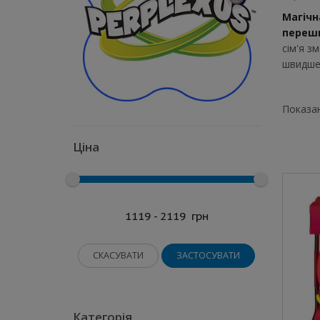
Магічн
перешк
сім'я з
швидше 
Показані
Ціна
1119 - 2119
грн
СКАСУВАТИ
ЗАСТОСУВАТИ
Категорія