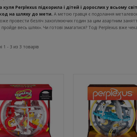
а куля Perplexus підкорила і дітей і дорослих у всьому сві
од на шляху до мети.
А метою гравця є подолання металевою 
може провести безліч захоплюючих годин за цим азартним заня
пройде весь шлях». Чи готові змагатися? Тоді Perplexus вже чека
 1 - 3 из 3 товарів