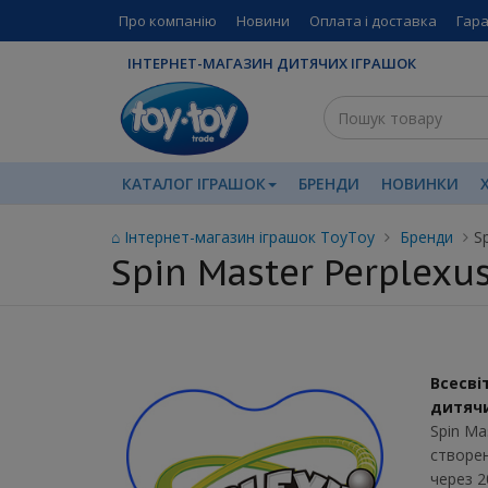
Про компанію
Новини
Оплата і доставка
Гара
ІНТЕРНЕТ-МАГАЗИН ДИТЯЧИХ ІГРАШОК
КАТАЛОГ ІГРАШОК
БРЕНДИ
НОВИНКИ
⌂ Інтернет-магазин іграшок ToyToy
Бренди
S
Spin Master Perplexu
Всесві
дитячи
Spin Ma
створен
через 2