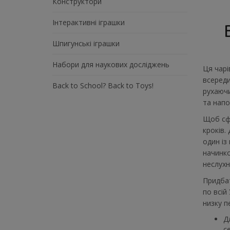
Конструктори
Інтерактивні іграшки
Шпигунські іграшки
Набори для наукових досліджень
Ця чарі
всереди
Back to School? Back to Toys!
рухаючи
та напо
Щоб сфо
кроків.
один із
начинко
неслухн
Придбат
по всій
низку п
Д
с