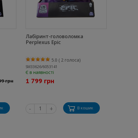
Лабіринт-головоломка
Perplexus Epic
5.0
(
2
голоса)
SM33626/6053141
Є в наявності
1 799 грн
99 грн
-
+
ик
В кошик