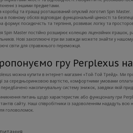
іткненні з іншими предметами.
а коробці та іграшці розташований опуклий логотип Spin Master.
ра в повному обсязі відповідає функціональній цінності та безпец
ра формує посидючість та терпіння, розвиває логіку та просторов
я Spin Master постійно розширює колекцію ліцензійних іграшок,
ьників. Нові захоплюючі ігри ви завжди можете знайти у нашому
ючі світи для справжнього переможця.
ропонуємо гру Perplexus н
plexus можна купити в інтернет-магазині «Той-Той Трейд». Ми п
ії за середньоринковою вартістю, комфортними умовами оплати 
в передбачено накопичувальну систему знижок, завдяки якій прид
виникнення питань щодо характеристик або функціоналу гри Perp
тантів сайту. Наші співробітники із задоволенням нададуть всю 
ля головоломок.
 питання