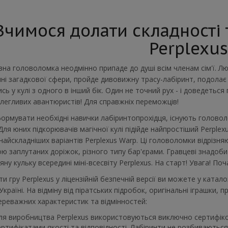
Вчимося долати складності т
Perplexus
вна головоломка неодмінно припаде до душі всім членам сім'ї. Л
ні загадкової сфери, пройде дивовижну трасу-лабіринт, подолає р
сь у кулі з одного в інший бік. Один не точний рух - і доведеться
легливих авантюристів! Для справжніх переможців!
рмувати необхідні навички лабіринтопрохідця, існують головолом
 Для юних підкорювачів магічної кулі підійде найпростіший Perplexu
 найскладніших варіантів Perplexus Warp. Ці головоломки відріз
ю заплутаних доріжок, різного типу бар'єрами. Гравцеві знадоб
яну кульку всередині міні-всесвіту Perplexus. На старт! Увага! П
и гру Perplexus у ліцензійній безпечній версії ви можете у ката
 Україні. На відміну від піратських підробок, оригінальні іграшки, 
ереважних характеристик та відмінностей:
ля виробництва Perplexus використовуються виключно сертифіков
ертифікатами якості та відповідності. Лабіринти не розбиваються 