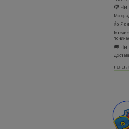
🧒 Чи
Ми прод
👍 Як
Інтерне
починає
🚚 Чи
Доставк
ПЕРЕГЛ