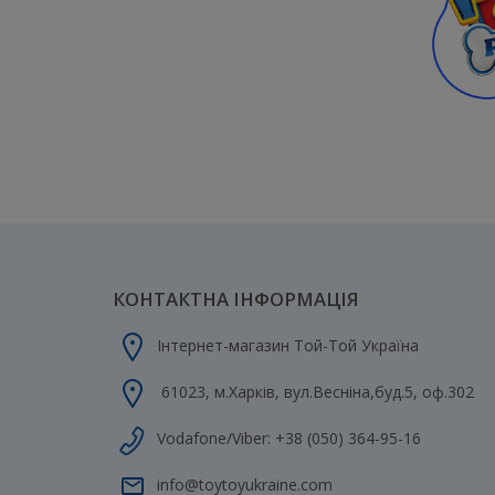
КОНТАКТНА ІНФОРМАЦІЯ
Інтернет-магазин Той-Той Україна
61023
,
м.Харків
,
вул.Весніна,буд.5, оф.302
Vodafone/Viber:
+38 (050) 364-95-16
info@toytoyukraine.com