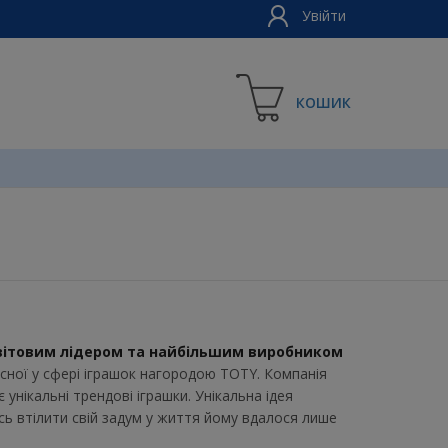
Увійти
КОШИК
світовим лідером та найбільшим виробником
есної у сфері іграшок нагородою TOTY. Компанія
унікальні трендові іграшки. Унікальна ідея
ось втілити свій задум у життя йому вдалося лише