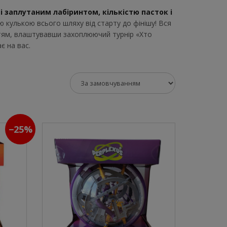
ті заплутаним лабіринтом, кількістю пасток і
кулькою всього шляху від старту до фінішу! Вся
ттям, влаштувавши захоплюючий турнір «Хто
є на вас.
−25%