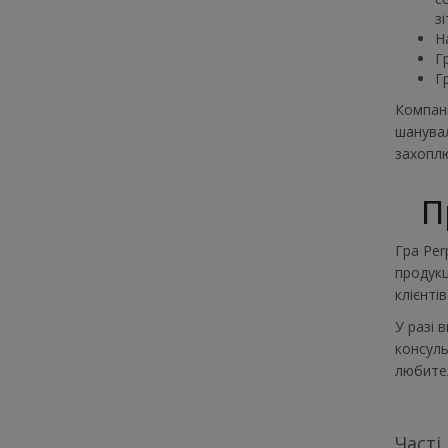
з
Н
Г
Г
Компані
шанувал
захоплю
П
Гра Per
продукц
клієнті
У разі 
консуль
любите
Часті