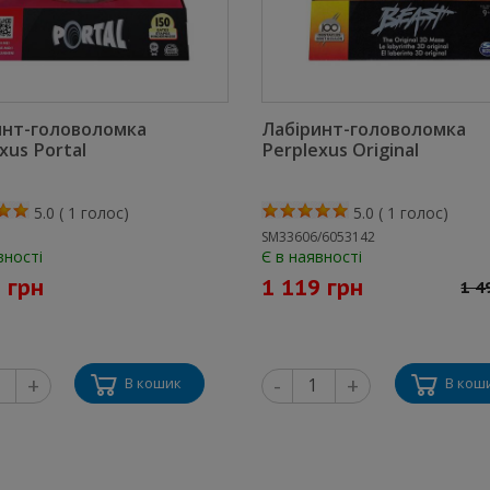
инт-головоломка
Лабіринт-головоломка
xus Portal
Perplexus Original
5.0
(
1
голос)
5.0
(
1
голос)
SM33606/6053142
вності
Є в наявності
 грн
1 119 грн
1 4
+
-
+
В кошик
В кош