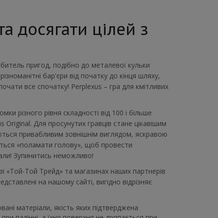
а досягати цілей з
юбитель пригод, подібно до металевої кульки
ізноманітні бар'єри від початку до кінця шляху,
 почати все спочатку! Perplexus – гра для кмітливих
ки різного рівня складності від 100 і більше
s Original. Для просунутих гравців стане цікавішим
няються привабливим зовнішнім виглядом, яскравою
иться «поламати голову», щоб провести
очали! Зупинитись неможливо!
лозі «Той-Той Трейд» та магазинах наших партнерів
представлені на нашому сайті, вигідно відрізняє
ані матеріали, якість яких підтверджена
при падінні, а їхня поверхня не дряпається при