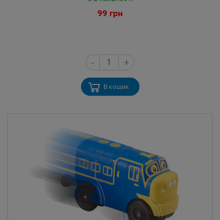
99 грн
-
+
В кошик