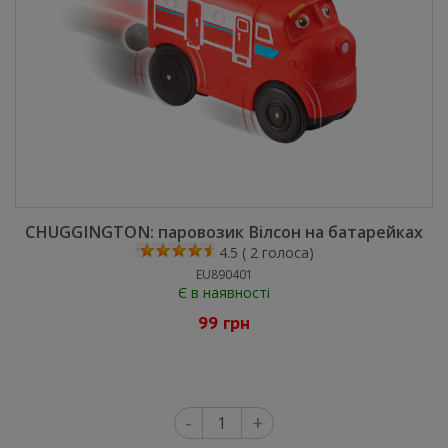
CHUGGINGTON: паровозик Вілсон на батарейках
4.5
(
2
голоса)
EU890401
Є в наявності
99 грн
-
+