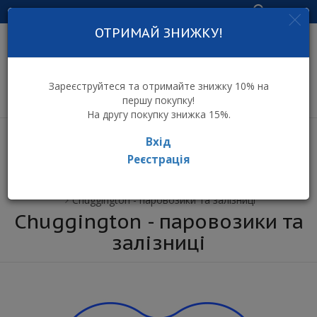
Увійти
ОТРИМАЙ ЗНИЖКУ!
інтернет-магазин
дитячих іграшок
Зареєструйтеся та отримайте знижку 10% на
першу покупку!
На другу покупку знижка 15%.
Вхід
Реєстрація
⌂ Інтернет-магазин іграшок ToyToy
Бренди
Chuggington - паровозики та залізниці
Chuggington - паровозики та
залізниці