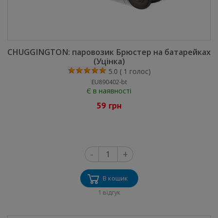
CHUGGINGTON: паровозик Брюстер на батарейках
(Уцінка)
5.0
(
1
голос)
EU890402-bt
Є в наявності
59 грн
-
+
В кошик
1 відгук