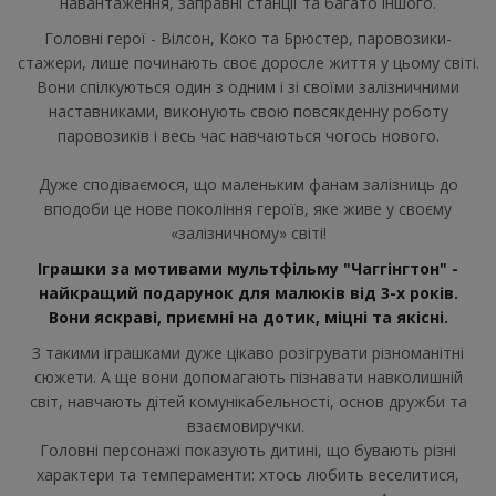
навантаження, заправні станції та багато іншого.
Головні герої - Вілсон, Коко та Брюстер, паровозики-
стажери, лише починають своє доросле життя у цьому світі.
Вони спілкуються один з одним і зі своїми залізничними
наставниками, виконують свою повсякденну роботу
паровозиків і весь час навчаються чогось нового.
Дуже сподіваємося, що маленьким фанам залізниць до
вподоби це нове покоління героїв, яке живе у своєму
«залізничному» світі!
Іграшки за мотивами мультфільму "Чаггінгтон" -
найкращий подарунок для малюків від 3-х років.
Вони яскраві, приємні на дотик, міцні та якісні.
З такими іграшками дуже цікаво розігрувати різноманітні
сюжети. А ще вони допомагають пізнавати навколишній
світ, навчають дітей комунікабельності, основ дружби та
взаємовиручки.
Головні персонажі показують дитині, що бувають різні
характери та темпераменти: хтось любить веселитися,