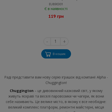
EU890301
Є в наявності
119 грн
-
+
В кошик
Раді представити вам нову серію іграшок від компанії Alpha -
Chuggington!
Chuggington
– це дивовижний казковий світ, у якому
живуть яскраві та веселі паровозики чи чагери, як вони
себе називають. Це велике місто, в якому є все необхідне:
великий комплекс платформ, ремонтні майстерні, місця