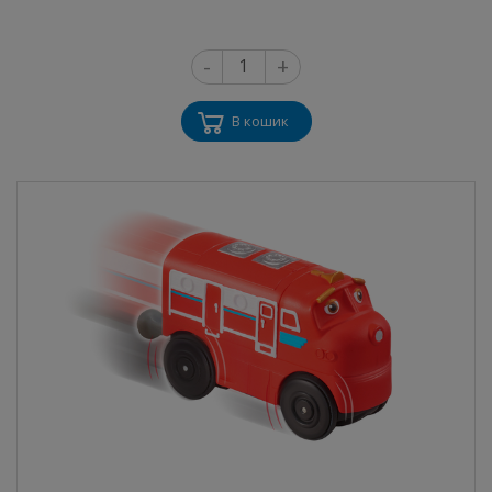
-
+
В кошик