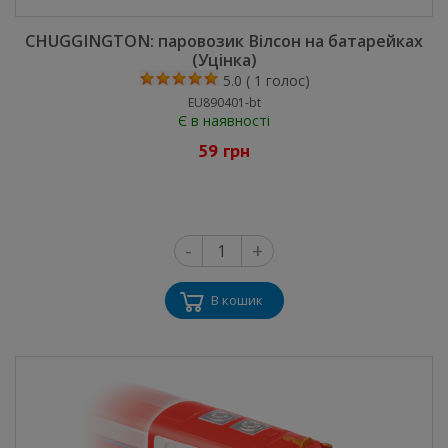
CHUGGINGTON: паровозик Вілсон на батарейках
(Уцінка)
5.0
(
1
голос)
EU890401-bt
Є в наявності
59 грн
-
+
В кошик