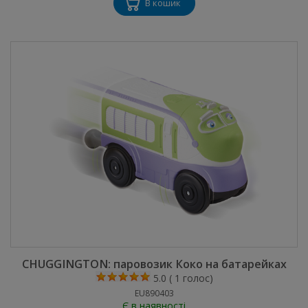
В кошик
CHUGGINGTON: паровозик Коко на батарейках
5.0
(
1
голос)
EU890403
Є в наявності