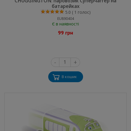
CHUGGINGTON: паровозик Суперчаггер на
батарейках
5.0
(
1
голос)
EU890404
Є в наявності
99 грн
-
+
В кошик