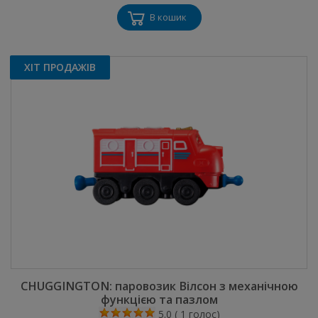
В кошик
ХІТ ПРОДАЖІВ
CHUGGINGTON: паровозик Вілсон з механічною
функцією та пазлом
5.0
(
1
голос)