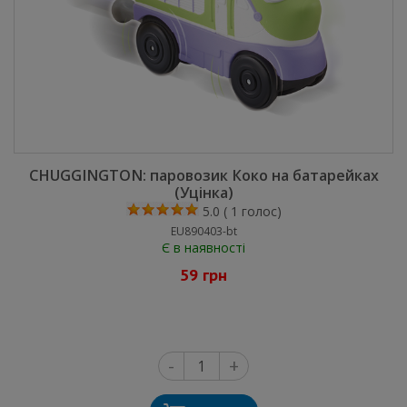
CHUGGINGTON: паровозик Коко на батарейках
(Уцінка)
5.0
(
1
голос)
EU890403-bt
Є в наявності
59 грн
-
+