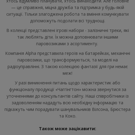
хтось вдумливо планувати, хтось винаходити. Але головне
— це справжня, міцна дружба та підтримка у будь-якій
ситуації. Тільки злагоджена робота та вміння комунікувати
допоможуть подолати всі труднощі.
В колекції представлені ігрові набори - залізничні треки, які
так люблять діти. Їх можна доповнювати іншими
паровозиками з асортименту.
Компанія Alpha представила героїв на батарейках, механічні
паровозики, що трансформуються, та моделі на
радіоуправлінні. З такою колекцією фантазії для гри немає
меж!
У разі виникнення питань щодо характеристик або
функціоналу продукції «Чаггінгтон» можна звернутися за
уточненнями до консультантів сайту. Наші співробітники із
задоволенням нададуть всю необхідну інформацію та
підкажуть чим порадувати шанувальників Вілсона, Брюстера
та Коко.
Також може зацікавити: