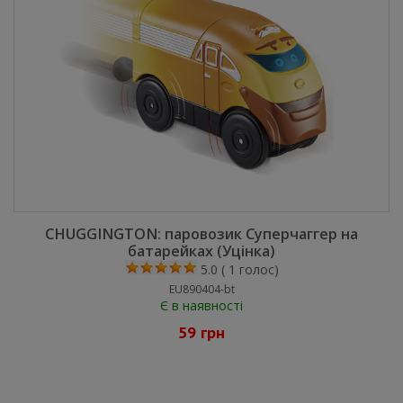
CHUGGINGTON: паровозик Суперчаггер на
батарейках (Уцінка)
5.0
(
1
голос)
EU890404-bt
Є в наявності
59 грн