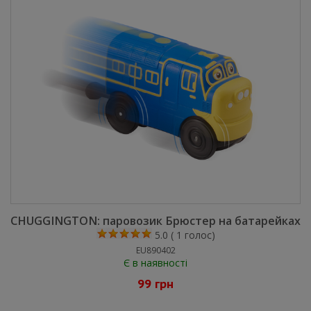
CHUGGINGTON: паровозик Брюстер на батарейках
5.0
(
1
голос)
EU890402
Є в наявності
99 грн