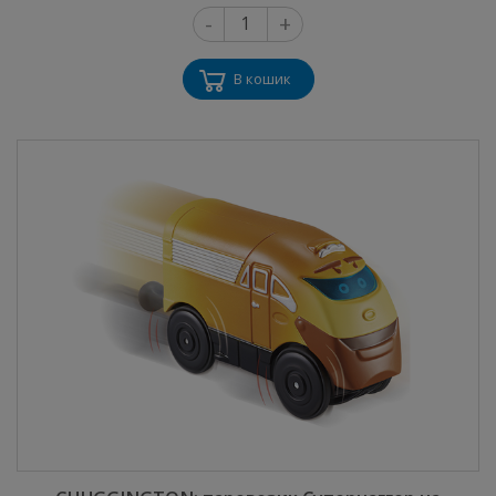
-
+
В кошик