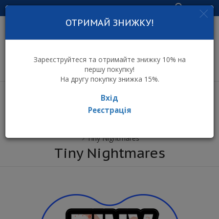
Увійти
ОТРИМАЙ ЗНИЖКУ!
інтернет-магазин
дитячих іграшок
Зареєструйтеся та отримайте знижку 10% на
першу покупку!
На другу покупку знижка 15%.
Вхід
Реєстрація
⌂ Інтернет-магазин іграшок ToyToy
Бренди
Tiny Nightmares
Tiny Nightmares