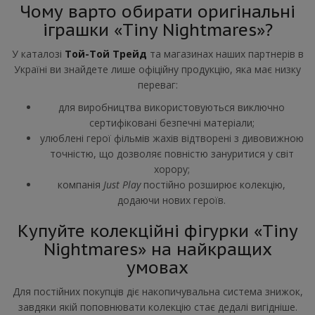
Чому варто обирати оригінальні
іграшки «Tiny Nightmares»?
У каталозі
Той-Той Трейд
та магазинах наших партнерів в
Україні ви знайдете лише офіційну продукцію, яка має низку
переваг:
для виробництва використовуються виключно
сертифіковані безпечні матеріали;
улюблені герої фільмів жахів відтворені з дивовижною
точністю, що дозволяє повністю зануритися у світ
хорору;
компанія
Just Play
постійно розширює колекцію,
додаючи нових героїв.
Купуйте колекційні фігурки «Tiny
Nightmares» на найкращих
умовах
Для постійних покупців діє накопичувальна система знижок,
завдяки якій поповнювати колекцію стає дедалі вигідніше.