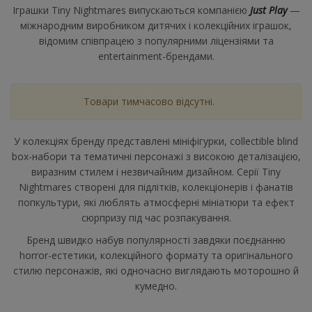
Іграшки Tiny Nightmares випускаються компанією
Just Play
—
міжнародним виробником дитячих і колекційних іграшок,
відомим співпрацею з популярними ліцензіями та
entertainment-брендами.
Товари тимчасово відсутні.
У колекціях бренду представлені мініфігурки, collectible blind
box-набори та тематичні персонажі з високою деталізацією,
виразним стилем і незвичайним дизайном. Серії Tiny
Nightmares створені для підлітків, колекціонерів і фанатів
попкультури, які люблять атмосферні мініатюри та ефект
сюрпризу під час розпакування.
Бренд швидко набув популярності завдяки поєднанню
horror-естетики, колекційного формату та оригінального
стилю персонажів, які одночасно виглядають моторошно й
кумедно.