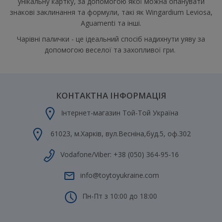
унікальну картку, за допомогою якої можна опанувати
знакові заклинання та формули, такі як Wingardium Leviosa,
Aguamenti та інші.
Чарівні палички - це ідеальний спосіб надихнути уяву за
допомогою веселої та захопливої гри.
КОНТАКТНА ІНФОРМАЦІЯ
Інтернет-магазин Той-Той Україна
61023
,
м.Харків
,
вул.Весніна,буд.5, оф.302
Vodafone/Viber:
+38 (050) 364-95-16
info@toytoyukraine.com
Пн-Пт з 10:00 до 18:00