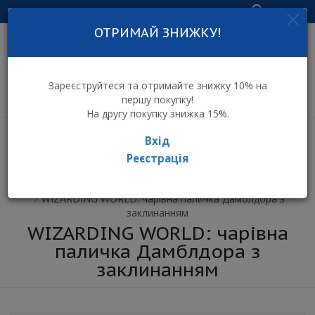
Увійти
ОТРИМАЙ ЗНИЖКУ!
інтернет-магазин
дитячих іграшок
Зареєструйтеся та отримайте знижку 10% на
першу покупку!
На другу покупку знижка 15%.
Вхід
Реєстрація
⌂ Інтернет-магазин іграшок ToyToy
Іграшки для дівчат
WIZARDING WORLD: чарівна паличка Дамблдора з
заклинанням
WIZARDING WORLD: чарівна
паличка Дамблдора з
заклинанням