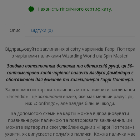
Наявність гігієнічного сертифікату.
Опис
Відгуки (0)
Відпрацьовуйте заклинання зі світу чарівників Гаррі Поттера
з чарівними паличками Wizarding World від Spin Master!
Завдяки автентичним деталям та обтяженій ручці, ця 30-
сантиметрова копія чарівної палички Альбуса Дамблдора є
обов'язковою для фанатів та колекціонерів Гаррі Поттера.
За допомогою картки заклинань можна вивчити заклинання
«Incendio» - це
заклинання вогню
, яке має менший радіус дії,
ніж «Confringo», але завдає більше шкоди.
За допомогою схеми на картці можна відпрацьовувати
правильні рухи паличкою та повторювати заклинання. Ви
можете відтворити свої улюблені сцени з «Гаррі Поттера» і
уявити, як випускаєте полум'я з палички. Кожна паличка має