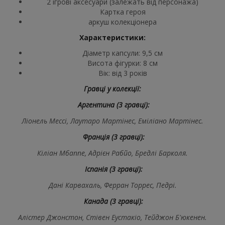
2 ігрові аксесуари (залежать від персонажа)
Картка героя
аркуш колекціонера
Характеристики:
Діаметр капсули: 9,5 см
Висота фігурки: 8 см
Вік: від 3 років
Гравці у колекції:
Аргентина (3 гравці):
Ліонель Мессі, Лаутаро Мартінес, Еміліано Мартінес.
Франція (3 гравці):
Кіліан Мбаппе, Адрієн Рабйо, Бредлі Барколя.
Іспанія (3 гравці):
Дані Карвахаль, Ферран Торрес, Педрі.
Канада (3 гравці):
Алістер Джонстон, Стівен Еустакіо, Тейджон Б'юкенен.