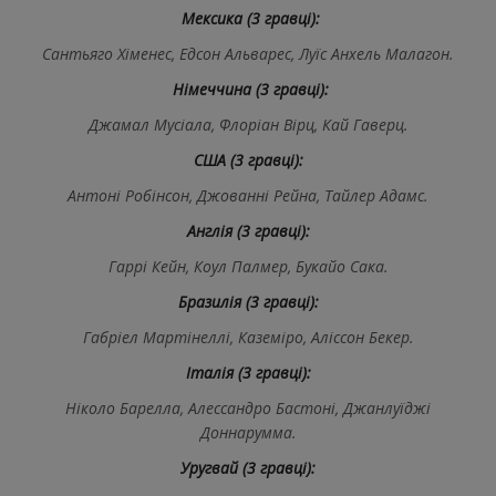
Мексика (3 гравці):
Сантьяго Хіменес, Едсон Альварес, Луїс Анхель Малагон.
Німеччина (3 гравці):
Джамал Мусіала, Флоріан Вірц, Кай Гаверц.
США (3 гравці):
Антоні Робінсон, Джованні Рейна, Тайлер Адамс.
Англія (3 гравці):
Гаррі Кейн, Коул Палмер, Букайо Сака.
Бразилія (3 гравці):
Габріел Мартінеллі, Каземіро, Аліссон Бекер.
Італія (3 гравці):
Ніколо Барелла, Алессандро Бастоні, Джанлуїджі
Доннарумма.
Уругвай (3 гравці):