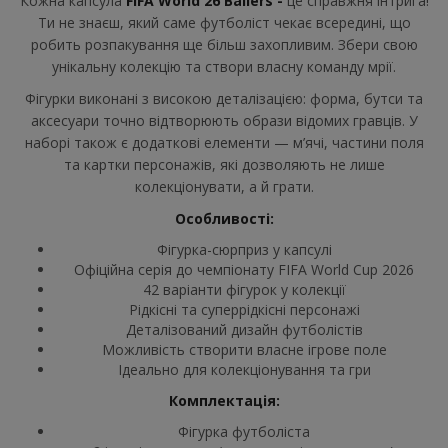
Кожна капсула
FIFA World 26 Ballers -
це справжня інтрига!
Ти не знаєш, який саме футболіст чекає всередині, що
робить розпакування ще більш захопливим. Збери свою
унікальну колекцію та створи власну команду мрії.
Фігурки виконані з високою деталізацією: форма, бутси та
аксесуари точно відтворюють образи відомих гравців. У
наборі також є додаткові елементи — м’ячі, частини поля
та картки персонажів, які дозволяють не лише
колекціонувати, а й грати.
Особливості:
Фігурка-сюрприз у капсулі
Офіційна серія до чемпіонату
FIFA World Cup 2026
42 варіанти фігурок у колекції
Рідкісні та суперрідкісні персонажі
Деталізований дизайн футболістів
Можливість створити власне ігрове поле
Ідеально для колекціонування та гри
Комплектація:
Фігурка футболіста