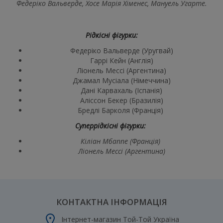
Федеріко Вальверде, Хосе Марія Хіменес, Мануель Угарте.
Рідкісні фігурки:
Федеріко Вальверде
(Уругвай)
Гаррі Кейн
(Англія)
Ліонель Мессі
(Аргентина)
Джамал Мусіала
(Німеччина)
Дані Карвахаль
(Іспанія)
Аліссон Бекер
(Бразилія)
Бредлі Барколя
(Франція)
Суперрідкісні фігурки:
Кіліан Мбаппе (Франція)
Ліонель Мессі (Аргентина)
КОНТАКТНА ІНФОРМАЦІЯ
Інтернет-магазин Той-Той Україна