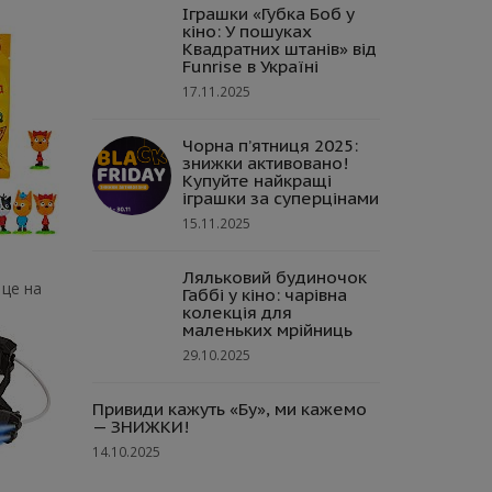
Іграшки «Губка Боб у
кіно: У пошуках
Квадратних штанів» від
Funrise в Україні
17.11.2025
Чорна п’ятниця 2025:
знижки активовано!
Купуйте найкращі
іграшки за суперцінами
15.11.2025
Ляльковий будиночок
 це на
Габбі у кіно: чарівна
колекція для
маленьких мрійниць
29.10.2025
Привиди кажуть «Бу», ми кажемо
— ЗНИЖКИ!
14.10.2025