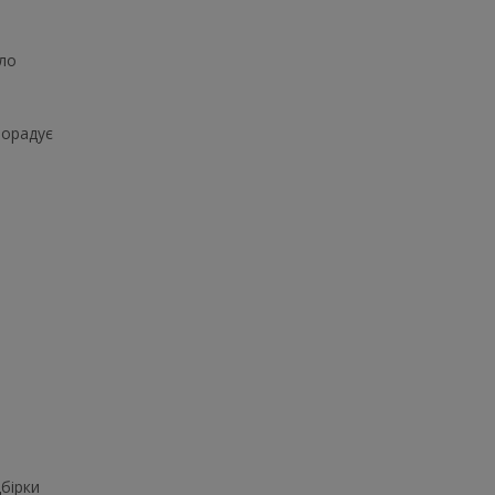
ло
порадує
бірки