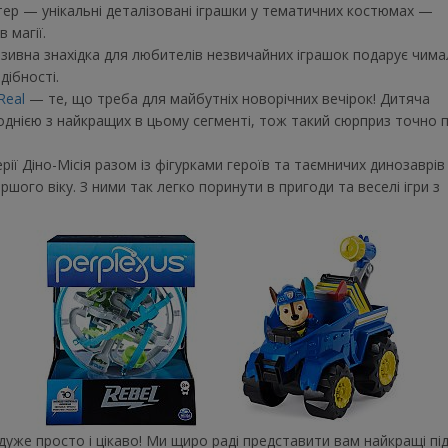
ер — унікальні деталізовані іграшки у тематичних костюмах —
в магії.
ивна знахідка для любителів незвичайних іграшок подарує чима
здібності.
Real
— те, що треба для майбутніх новорічних вечірок! Дитяча
днією з найкращих в цьому сегменті, тож такий сюрприз точно 
рії Діно-Місія разом із фігурками героїв та таємничих динозаврів
ршого віку. З ними так легко поринути в пригоди та веселі ігри з
уже просто і цікаво! Ми щиро раді представити вам найкращі під