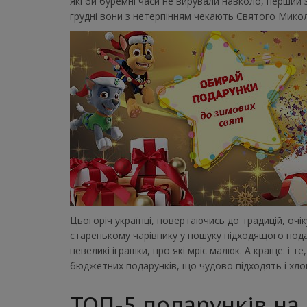
Які би буремні часи не вирували навколо, перший 
грудні вони з нетерпінням чекають Святого Мико
Цьогоріч українці, повертаючись до традицій, оч
старенькому чарівнику у пошуку підходящого пода
невеликі іграшки, про які мріє малюк. А краще: і те
бюджетних подарунків, що чудово підходять і хло
ТОП-5 подарунків на