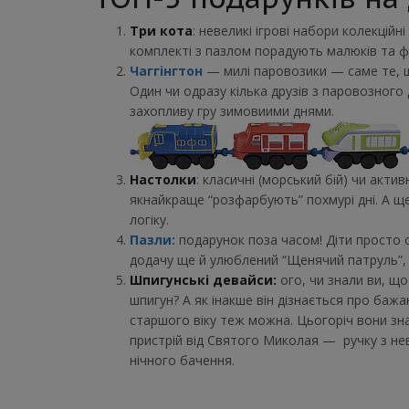
Три кота
: невеликі ігрові набори колекційн
комплекті з пазлом порадують малюків та 
Чаггінгтон
— милі паровозики — саме те, щ
Один чи одразу кілька друзів з паровозного
захопливу гру зимов
Настолки
:
класичні (морський бій) чи активн
якнайкраще “розфарбують” похмурі дні. А щ
логіку.
Пазли:
подарунок поза часом! Діти просто 
додачу ще й улюблений “Щенячий патруль”, 
Шпигунські девайси:
ого, чи знали ви, щ
шпигун? А як інакше він дізнається про баж
старшого віку теж можна. Цьогоріч вони зн
пристрій від Святого Миколая — ручку з не
нічного бачення.