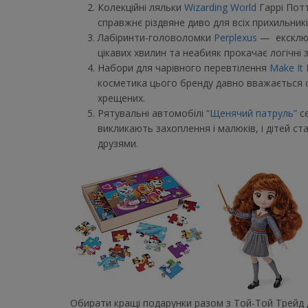
Колекційні ляльки
Wizarding World
Гаррі Потт
справжнє різдвяне диво для всіх прихильникі
Лабіринти-головоломки
Perplexus
— ексклюз
цікавих хвилин та неабияк прокачає логічні 
Набори для чарівного перевтілення
Make It 
косметика цього бренду давно вважається о
хрещених.
Рятувальні автомобілі
“Щенячий патруль”
се
викликають захоплення і малюків, і дітей ста
друзями.
Обирати кращі подарунки разом з Той-Той Трейд д