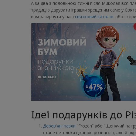
А за два з половиною тижні після Миколая вся пл
традицію дарувати іграшки хрещеним саме у Святв
вам зазирнути у наш
святковий каталог
або скори
Ідеї подарунків до Рі
Дерев'яні пазли
“Frozen” або “Щенячий патр
стане не тільки цікавою розвагою, але й ок