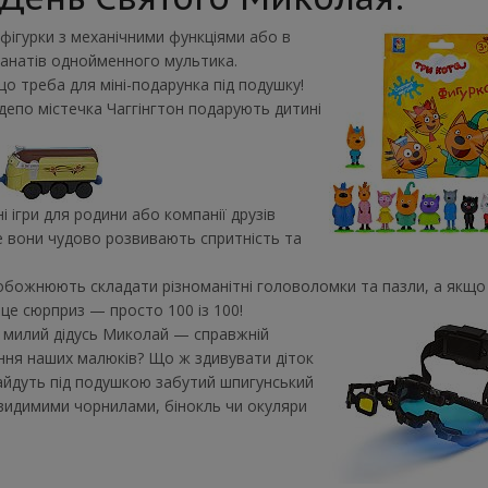
і фігурки з механічними функціями або в
фанатів однойменного мультика.
о треба для міні-подарунка під подушку!
 депо містечка Чаггінгтон подарують дитині
иими днями.
і ігри для родини або компанії друзів
е вони чудово розвивають спритність та
обожнюють складати різноманітні головоломки та пазли, а якщо
це сюрприз — просто 100 із 100!
о милий дідусь Миколай — справжній
ання наших малюків? Що ж здивувати діток
айдуть під подушкою забутий шпигунський
видимими чорнилами, бінокль чи окуляри