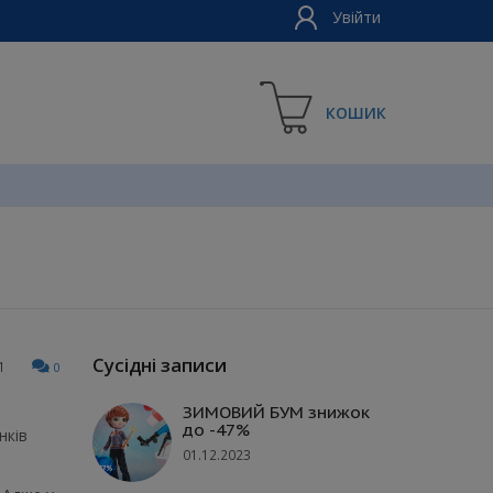
Увійти
КОШИК
Сусідні записи
1
0
ЗИМОВИЙ БУМ знижок
до -47%
нків
01.12.2023