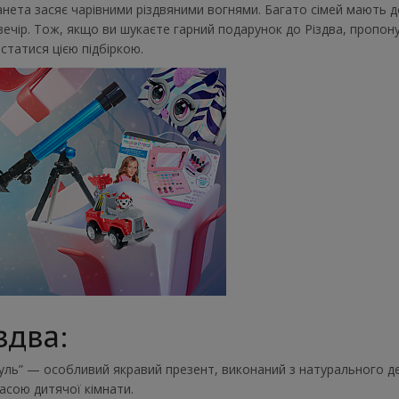
анета засяє чарівними різдвяними вогнями. Багато сімей мають 
ечір. Тож, якщо ви шукаєте гарний подарунок до Різдва, пропон
статися цією підбіркою.
здва:
уль” — особливий якравий презент, виконаний з натурального д
расою дитячої кімнати.