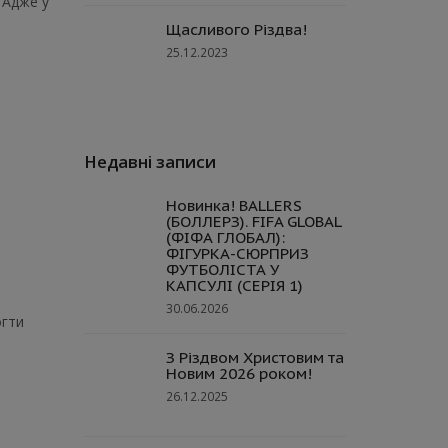
 Адже у
Щасливого Різдва!
25.12.2023
Недавні записи
Новинка! BALLERS
(БОЛЛЕРЗ). FIFA GLOBAL
(ФІФА ГЛОБАЛ):
ФІГУРКА-СЮРПРИЗ
ФУТБОЛІСТА У
КАПСУЛІ (СЕРІЯ 1)
30.06.2026
огти
и
З Різдвом Христовим та
Новим 2026 роком!
26.12.2025