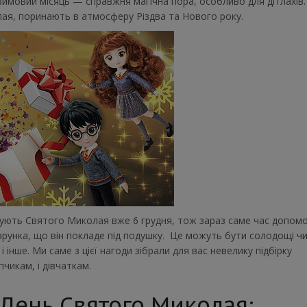
зимовий місяць — справжня магічна пора, особливо для дітлахів.
лая, поринають в атмосферу Різдва та Нового року.
ікують Святого Миколая вже 6 грудня, тож зараз саме час допом
рунка, що він покладе під подушку.
Це можуть бути солодощі ч
, і інше. Ми саме з цієї нагоди зібрали для вас невелику підбірку
пчикам, і дівчаткам.
 День Святого Миколая: