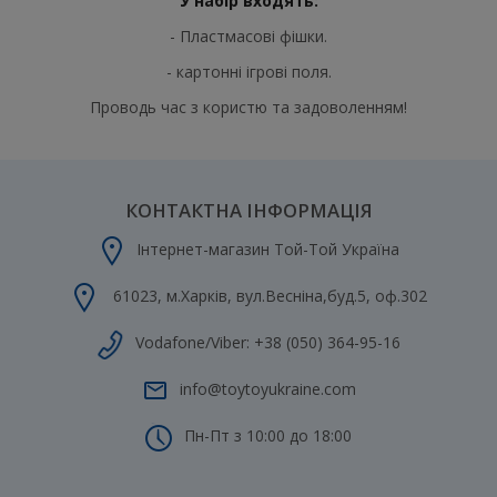
У набір входять:
- Пластмасові фішки.
- картонні ігрові поля.
Проводь час з користю та задоволенням!
КОНТАКТНА ІНФОРМАЦІЯ
Інтернет-магазин Той-Той Україна
61023
,
м.Харків
,
вул.Весніна,буд.5, оф.302
Vodafone/Viber:
+38 (050) 364-95-16
info@toytoyukraine.com
Пн-Пт з 10:00 до 18:00