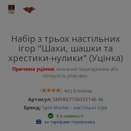
Набір з трьох настільних
ігор "Шахи, шашки та
хрестики-нулики" (Уцінка)
Причина уцінки:
незначне пошкодження або
потертість упаковки.
4.0
(
3
голоса)
Артикул:
SM98377/6033146-bt
Бренд:
Spin Master - настільні ігри
Є в наявності
за тарифами перевізника