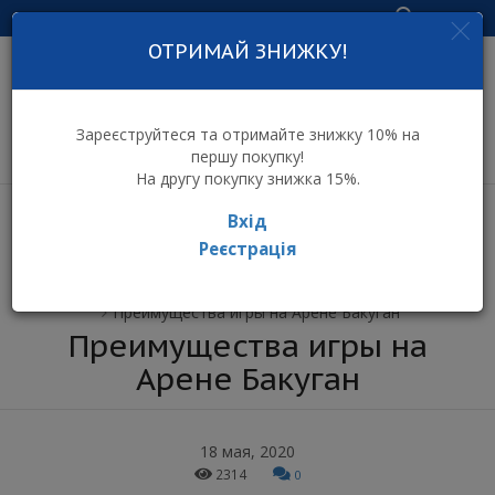
Увійти
ОТРИМАЙ ЗНИЖКУ!
інтернет-магазин
дитячих іграшок
Зареєструйтеся та отримайте знижку 10% на
першу покупку!
На другу покупку знижка 15%.
Вхід
Реєстрація
⌂ Інтернет-магазин іграшок ToyToy
Всі новини
Преимущества игры на Арене Бакуган
Преимущества игры на
Арене Бакуган
18 мая, 2020
2314
0