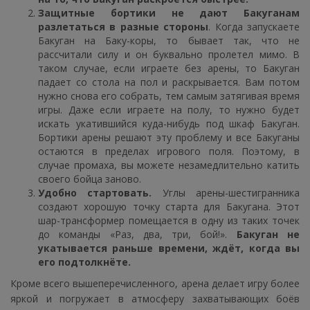
Защитные бортики не дают Бакуганам
разлетаться в разные стороны
. Когда запускаете
Бакуган на Баку-коры, то бывает так, что не
рассчитали силу и он буквально пролетел мимо. В
таком случае, если играете без арены, то Бакуган
падает со стола на пол и раскрывается. Вам потом
нужно снова его собрать, тем самым затягивая время
игры. Даже если играете на полу, то нужно будет
искать укатившийся куда-нибудь под шкаф Бакуган.
Бортики арены решают эту проблему и все Бакуганы
остаются в пределах игрового поля. Поэтому, в
случае промаха, вы можете незамедлительно катить
своего бойца заново.
Удобно стартовать.
Углы арены-шестигранника
создают хорошую точку старта для Бакугана. Этот
шар-трансформер помещается в одну из таких точек
до команды «Раз, два, три, бой!».
Бакуган не
укатывается раньше времени, ждёт, когда вы
его подтолкнёте.
Кроме всего вышеперечисленного, арена делает игру более
яркой и погружает в атмосферу захватывающих боёв