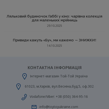
Ляльковий будиночок Габбі у кіно: чарівна колекція
для маленьких мрійниць
29.10.2025
Привиди кажуть «Бу», ми кажемо — ЗНИЖКИ!
14.10.2025
КОНТАКТНА ІНФОРМАЦІЯ
Інтернет-магазин Той-Той Україна
61023
,
м.Харків
,
вул.Весніна,буд.5, оф.302
Vodafone/Viber:
+38 (050) 364-95-16
info@toytoyukraine.com