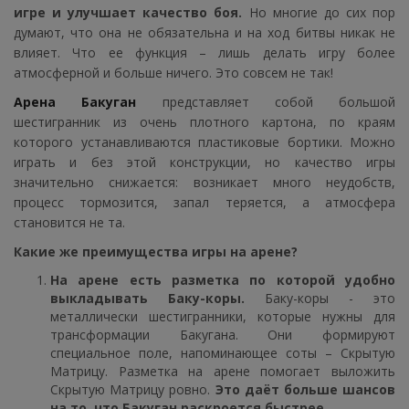
игре и улучшает качество боя.
Но многие до сих пор
думают, что она не обязательна и на ход битвы никак не
влияет. Что ее функция – лишь делать игру более
атмосферной и больше ничего. Это совсем не так!
Арена Бакуган
представляет собой большой
шестигранник из очень плотного картона, по краям
которого устанавливаются пластиковые бортики. Можно
играть и без этой конструкции, но качество игры
значительно снижается: возникает много неудобств,
процесс тормозится, запал теряется, а атмосфера
становится не та.
Какие же преимущества игры на арене?
На арене есть разметка по которой удобно
выкладывать Баку-коры.
Баку-коры - это
металлически шестигранники, которые нужны для
трансформации Бакугана. Они формируют
специальное поле, напоминающее соты – Скрытую
Матрицу. Разметка на арене помогает выложить
Скрытую Матрицу ровно.
Это даёт больше шансов
на то, что Бакуган раскроется быстрее.