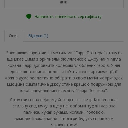
днів.
Наявність гігієнічного сертифікату.
Опис
Відгуки (1)
Захоплюючі пригоди за мотивами "Гаррі Поттера" стануть
ще цікавішими з оригінальною лялечкою Джоу Чанг! Мила
кохана Гаррі доповнить колекцію улюблених героїв. У неї
довге шовковисте волосся і п'ять точок артикуляції, її
можна дуже реалістично обіграти в своїх магічних пригодах.
Емоційна симпатична Джоу стане кращою подружкою для
юної шанувальниці всесвіту "Гаррі Поттера".
Джоу одягнена в форму Хогвартса - светр Когтеврана і
стильну спідничку, а ще у неї є зйомні туфлі і чарівна
паличка. Рухай руками, ногами і головою,
вимовляй заклинання - твої ігри будуть справжнім
чаклунством!