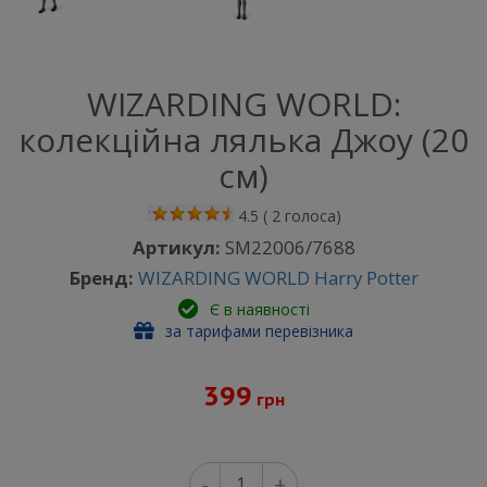
WIZARDING WORLD:
колекційна лялька Джоу (20
см)
4.5
(
2
голоса)
Артикул:
SM22006/7688
Бренд:
WIZARDING WORLD Harry Potter
Є в наявності
за тарифами перевізника
399
грн
-
+