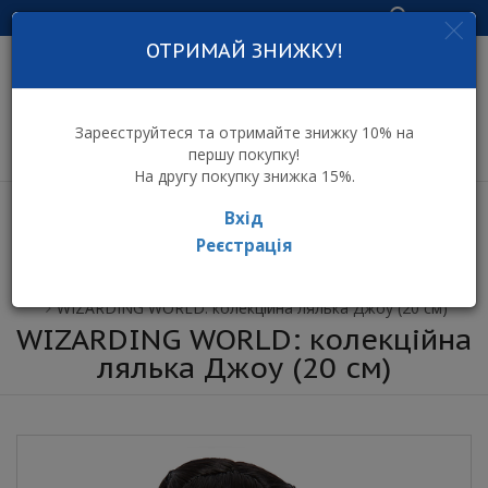
Увійти
ОТРИМАЙ ЗНИЖКУ!
інтернет-магазин
дитячих іграшок
Зареєструйтеся та отримайте знижку 10% на
першу покупку!
На другу покупку знижка 15%.
Вхід
Реєстрація
⌂ Інтернет-магазин іграшок ToyToy
Ляльки
WIZARDING WORLD: колекційна лялька Джоу (20 см)
WIZARDING WORLD: колекційна
лялька Джоу (20 см)