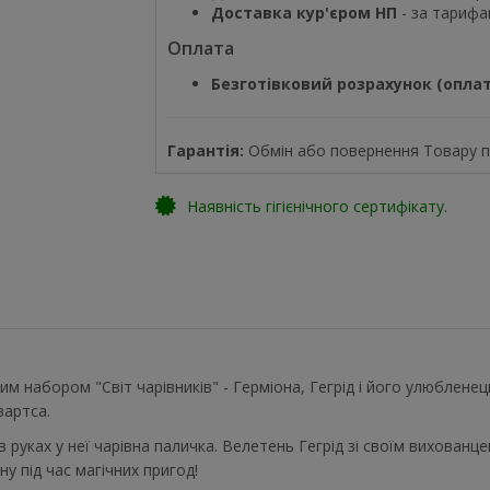
Доставка кур'єром НП
- за тарифа
Оплата
Безготівковий розрахунок (оплат
Гарантія:
Обмін або повернення Товару пр
Наявність гігієнічного сертифікату.
им набором "Світ чарівників" - Герміона, Гегрід і його улюбленец
вартса.
 в руках у неї чарівна паличка. Велетень Гегрід зі своїм вихован
ну під час магічних пригод!