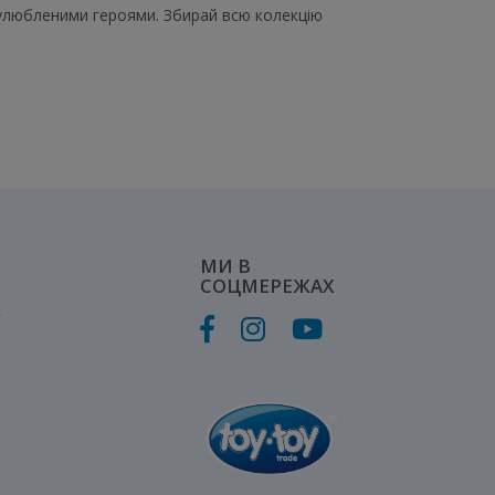
и улюбленими героями. Збирай всю колекцію
МИ В
СОЦМЕРЕЖАХ
к