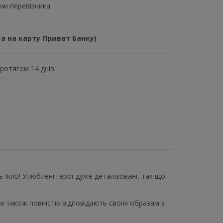
ми перевізника.
а на карту Приват Банку)
отягом 14 днів.
ь Ікло! Улюблені герої дуже деталізовані, так що
цем також повністю відповідають своїм образам з