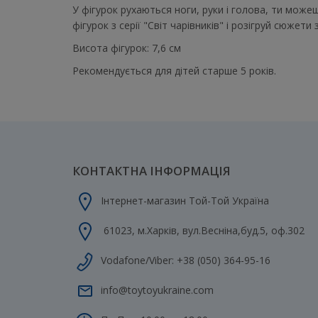
У фігурок рухаються ноги, руки і голова, ти може
фігурок з серії "Світ чарівників" і розігруй сюжети
Висота фігурок: 7,6 см
Рекомендується для дітей старше 5 років.
КОНТАКТНА ІНФОРМАЦІЯ
Інтернет-магазин Той-Той Україна
61023
,
м.Харків
,
вул.Весніна,буд.5, оф.302
Vodafone/Viber:
+38 (050) 364-95-16
info@toytoyukraine.com