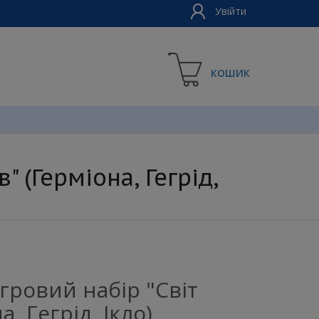
Увійти
КОШИК
 (Герміона, Гегрід,
гровий набір "Світ
, Гегрід, Ікло)