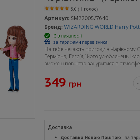
5.0
(
1
голос)
Артикул:
SM22005/7640
Бренд:
WIZARDING WORLD Harry Pott
Є в наявності
за тарифами перевізника
На тебе чекають пригоди в Чарівному Сві
Герміона, Гегрід і його улюбленець Ікло
зможеш повністю зануритися в атмосфе
349
грн
-
Доставка
Доставка Новою Поштою
- за тар