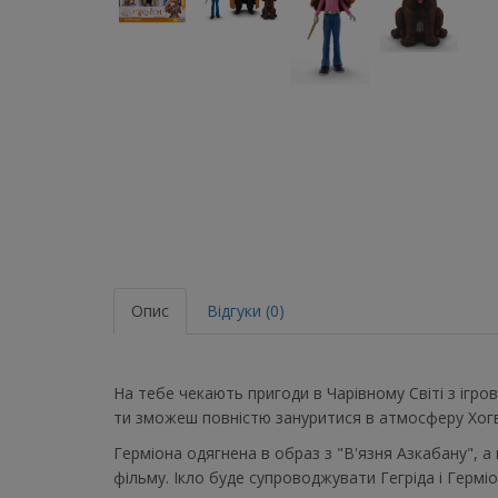
Опис
Відгуки (0)
На тебе чекають пригоди в Чарівному Світі з ігров
ти зможеш повністю зануритися в атмосферу Хог
Герміона одягнена в образ з "В'язня Азкабану", а
фільму. Ікло буде супроводжувати Гегріда і Герміо