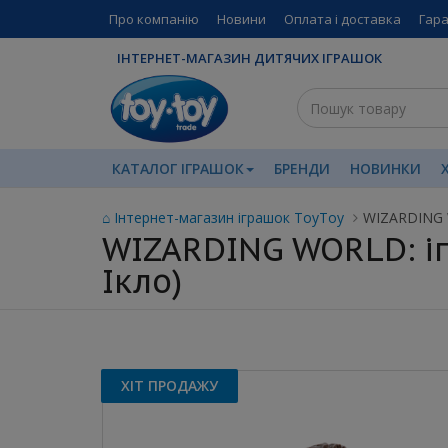
Про компанію
Новини
Оплата і доставка
Гара
ІНТЕРНЕТ-МАГАЗИН ДИТЯЧИХ ІГРАШОК
КАТАЛОГ ІГРАШОК
БРЕНДИ
НОВИНКИ
⌂ Інтернет-магазин іграшок ToyToy
WIZARDING WO
WIZARDING WORLD: ігро
Ікло)
ХІТ ПРОДАЖУ