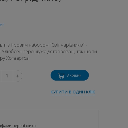
er
ті з ігровим набором "Світ чарівників" -
! Улюблені герої дуже деталізовані, так що ти
ру Хогвартса.
+
В кошик
КУПИТИ В ОДИН КЛІК
ифами перевізника.