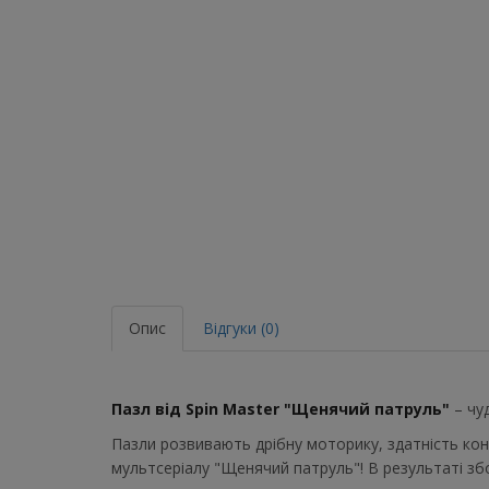
Опис
Відгуки (0)
Пазл від Spin Master "Щенячий патруль"
– чу
Пазли розвивають дрібну моторику, здатність кон
мультсеріалу "Щенячий патруль"! В результаті зб