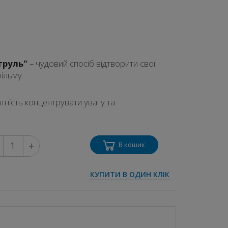
труль"
– чудовий спосіб відтворити свої
ільму.
ність концентрувати увагу та
+
В кошик
КУПИТИ В ОДИН КЛІК