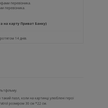
ифами перевізника.
ми перевізника.
а на карту Приват Банку)
отягом 14 днів.
льтфільму.
такий пазл, коли на картинці улюблені герої
trol розміром 30 см *22 см.