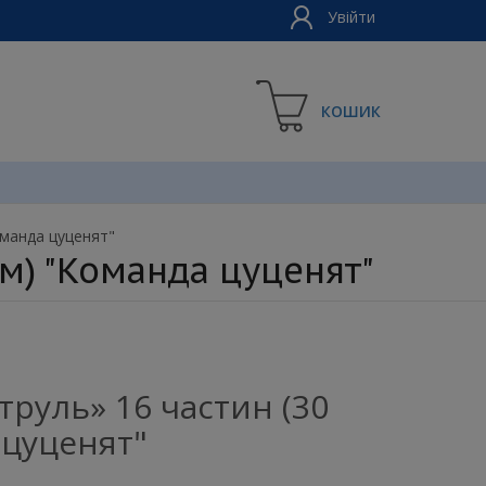
Увійти
КОШИК
оманда цуценят"
см) "Команда цуценят"
руль» 16 частин (30
 цуценят"