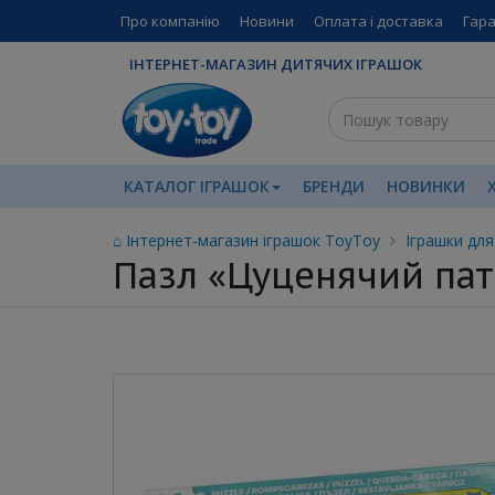
Про компанію
Новини
Оплата і доставка
Гара
ІНТЕРНЕТ-МАГАЗИН ДИТЯЧИХ ІГРАШОК
КАТАЛОГ ІГРАШОК
БРЕНДИ
НОВИНКИ
⌂ Інтернет-магазин іграшок ToyToy
Іграшки для
Пазл «Цуценячий патр