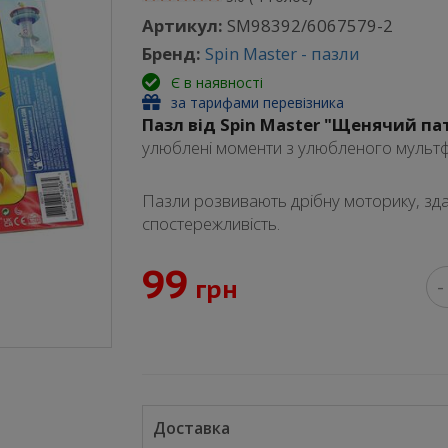
Артикул:
SM98392/6067579-2
Бренд:
Spin Master - пазли
Є в наявності
за тарифами перевізника
Пазл від Spin Master "Щенячий па
улюблені моменти з улюбленого мультф
Пазли розвивають дрібну моторику, здат
спостережливість.
99
грн
-
Доставка