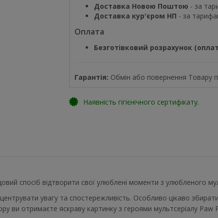
Доставка Новою Поштою
- за тар
Доставка кур'єром НП
- за тарифа
Оплата
Безготівковий розрахунок (оплат
Гарантія:
Обмін або повернення Товару пр
Наявність гігієнічного сертифікату.
довий спосіб відтворити свої улюблені моменти з улюбленого му
центрувати увагу та спостережливість. Особливо цікаво збирати 
ору ви отримаєте яскраву картинку з героями мультсеріалу Paw Pa