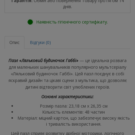
Гарантія:
Обмін або повернення Товару протягом 14
днів.
Наявність гігієнічного сертифікату.
Опис
Відгуки (0)
Пазл «Ляльковий будиночок Габбі»
— це ідеальна розвага
для маленьких шанувальників популярного мультсеріалу
«Ляльковий будиночок Габбі». Цей пазл поєднує в собі
яскравий дизайн та цікаві сцени з мультика, що дозволяє
дитині відтворити світ улюблених героїв.
Основні характеристики:
Розмір пазла: 23,18 см х 26,35 см
Кількість елементів: 48 частин
Матеріал: міцний картон, що забезпечує високу якість
і тривалість використання.
Цей пазл сприяє розвитку дрібної моторики, логічного