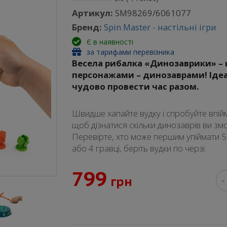
Артикул:
SM98269/6061077
Бренд:
Spin Master - настільні ігри
Є в наявності
за тарифами перевізника
Весела рибалка «Динозаврики» –
персонажами – динозаврами! Ідеа
чудово провести час разом.
Швидше хапайте вудку і спробуйте впійм
щоб дізнатися скільки динозаврів ви зм
Перевірте, хто може першим упіймати 5
або 4 гравці, беріть вудки по черзі.
799
грн
-