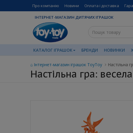
Про компанію
Новини
Оплата і доставка
Гара
ІНТЕРНЕТ-МАГАЗИН ДИТЯЧИХ ІГРАШОК
КАТАЛОГ ІГРАШОК
БРЕНДИ
НОВИНКИ
⌂ Інтернет-магазин іграшок ToyToy
Настільна г
Настільна гра: весе