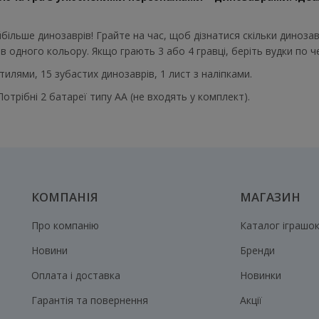
ільше динозаврів! Грайте на час, щоб дізнатися скільки динозав
 одного кольору. Якщо грають 3 або 4 гравці, беріть вудки по че
тилями, 15 зубастих динозаврів, 1 лист з наліпками.
 Потрібні 2 батареї типу АА (не входять у комплект).
КОМПАНІЯ
МАГАЗИН
Про компанію
Каталог іграшо
Новини
Бренди
Оплата і доставка
Новинки
Гарантія та повернення
Акції