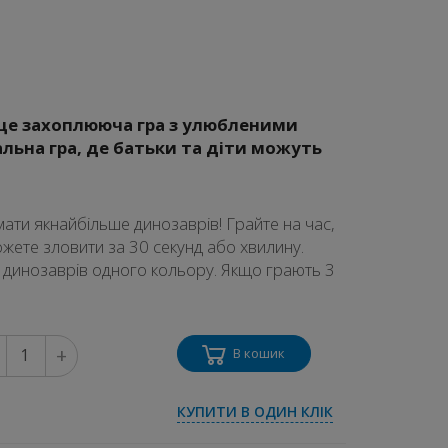
 це захоплююча гра з улюбленими
льна гра, де батьки та діти можуть
ати якнайбільше динозаврів! Грайте на час,
ожете зловити за 30 секунд або хвилину.
 динозаврів одного кольору. Якщо грають 3
+
В кошик
КУПИТИ В ОДИН КЛІК