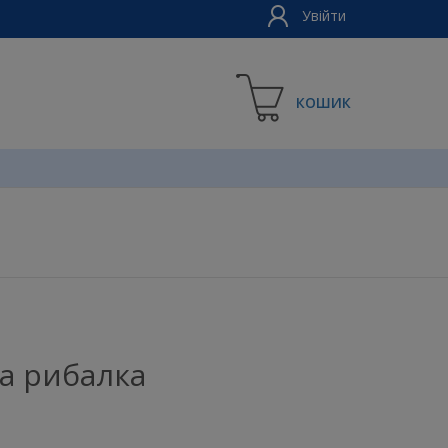
Увійти
КОШИК
ла рибалка