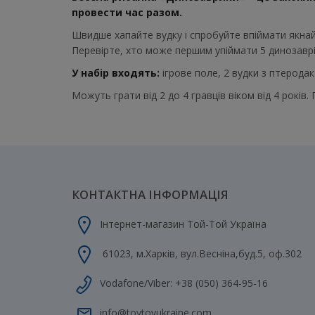
провести час разом.
Швидше хапайте вудку і спробуйте впіймати якнайб
Перевірте, хто може першим упіймати 5 динозаврів
У набір входять:
ігрове поле, 2 вудки з птеродак
Можуть грати від 2 до 4 гравців віком від 4 років.
КОНТАКТНА ІНФОРМАЦІЯ
Інтернет-магазин Той-Той Україна
61023
,
м.Харків
,
вул.Весніна,буд.5, оф.302
Vodafone/Viber:
+38 (050) 364-95-16
info@toytoyukraine.com