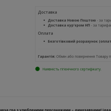
Доставка
Доставка Новою Поштою
- за тар
Доставка кур'єром НП
- за тарифа
Оплата
Безготівковий розрахунок (оплат
Гарантія:
Обмін або повернення Товару пр
Наявність гігієнічного сертифікату.
юча гра з улюбленими персонажами – динозаврами! Ідеал