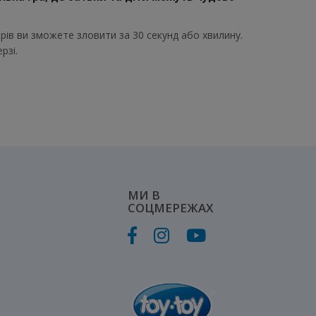
рів ви зможете зловити за 30 секунд або хвилину.
рзі.
МИ В
СОЦМЕРЕЖАХ
к