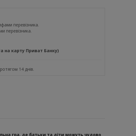
ифами перевізника.
ми перевізника.
а на карту Приват Банку)
отягом 14 днів.
ьна гра, де батьки та діти можуть чудово