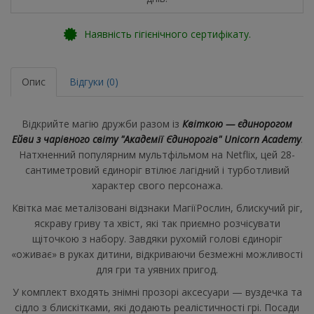
Наявність гігієнічного сертифікату.
Опис
Відгуки (0)
Відкрийте магію дружби разом із
Квіткою —
єдинорогом
Ейви з чарівного світу "Академії Єдинорогів" Unicorn Academy
.
Натхненний популярним мультфільмом на Netflix, цей 28-
сантиметровий єдиноріг втілює лагідний і турботливий
характер свого персонажа.
Квітка має металізовані відзнаки МагіїРослин, блискучий ріг,
яскраву гриву та хвіст, які так приємно розчісувати
щіточкою з набору. Завдяки рухомій голові єдиноріг
«оживає» в руках дитини, відкриваючи безмежні можливості
для гри та уявних пригод.
У комплект входять знімні прозорі аксесуари — вуздечка та
сідло з блискітками, які додають реалістичності грі. Посади