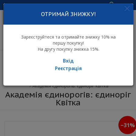
Увійти
ОТРИМАЙ ЗНИЖКУ!
інтернет-магазин
дитячих іграшок
Зареєструйтеся та отримайте знижку 10% на
першу покупку!
На другу покупку знижка 15%.
Вхід
Реєстрація
⌂ Інтернет-магазин іграшок ToyToy
Академія єдинорогів: єдиноріг Квітка
Академія єдинорогів: єдиноріг
Квітка
−31%