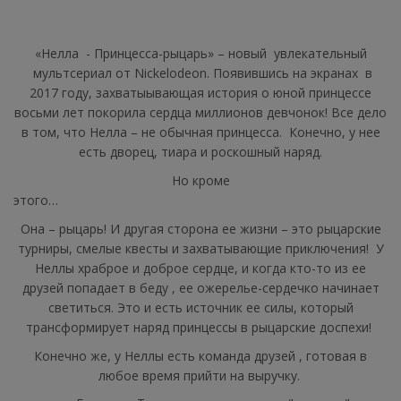
«Нелла - Принцесса-рыцарь» – новый увлекательный
мультсериал от Nickelodeon. Появившись на экранах в
2017 году, захватыывающая история о юной принцессе
восьми лет покорила сердца миллионов девчонок! Все дело
в том, что Нелла – не обычная принцесса. Конечно, у нее
есть дворец, тиара и роскошный наряд.
Но кроме
этог
Она – рыцарь! И другая сторона ее жизни – это рыцарские
турниры, смелые квесты и захватывающие приключения! У
Неллы храброе и доброе сердце, и когда кто-то из ее
друзей попадает в беду , ее ожерелье-сердечко начинает
светиться. Это и есть источник ее силы, который
трансформирует наряд принцессы в рыцарские доспехи!
Конечно же, у Неллы есть команда друзей , готовая в
любое время прийти на выручку.