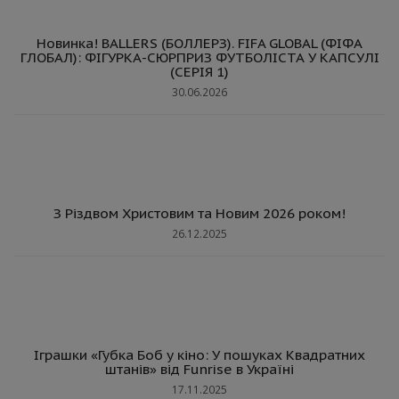
Новинка! BALLERS (БОЛЛЕРЗ). FIFA GLOBAL (ФІФА
ГЛОБАЛ): ФІГУРКА-СЮРПРИЗ ФУТБОЛІСТА У КАПСУЛІ
(СЕРІЯ 1)
30.06.2026
З Різдвом Христовим та Новим 2026 роком!
26.12.2025
Іграшки «Губка Боб у кіно: У пошуках Квадратних
штанів» від Funrise в Україні
17.11.2025