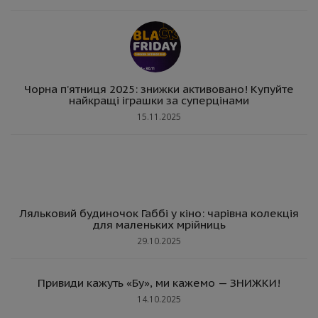
Чорна п’ятниця 2025: знижки активовано! Купуйте
найкращі іграшки за суперцінами
15.11.2025
Ляльковий будиночок Габбі у кіно: чарівна колекція
для маленьких мрійниць
29.10.2025
Привиди кажуть «Бу», ми кажемо — ЗНИЖКИ!
14.10.2025