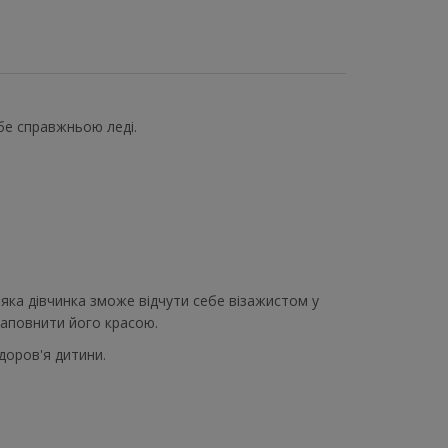
бе справжньою леді.
-яка дівчинка зможе відчути себе візажистом у
 наповнити його красою.
доров'я дитини.