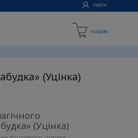
Увійти
КОШИК
абудка» (Уцінка)
магічного
удка» (Уцінка)
ня або потертість упаковки.