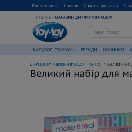
Про компанію
Новини
Оплата і доставка
Гара
ІНТЕРНЕТ-МАГАЗИН ДИТЯЧИХ ІГРАШОК
КАТАЛОГ ІГРАШОК
БРЕНДИ
НОВИНКИ
⌂ Інтернет-магазин іграшок ToyToy
Великий наб
Великий набір для м