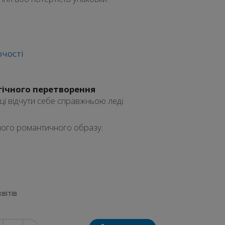
рчості
агічного перетворення
ці відчути себе справжньою леді.
ного романтичного образу:
квітів