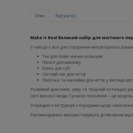
Опис
Відгуки (0)
Make it Real Великий набір для магічного п
У наборі є все для створення неповторного рома
Тіні для повік ніжних кольорів
Пензлі для макіяжу
Блиск для губ
Світлий лак для нігтів
Пилочка та наклейки для нігтів у вигляді квіт
Розвивай фантазію, уяву та творчий потенціал раз
світі високої моди. Сучасне покоління – це модель
Усередині є інструкція з порадами щодо нанесенн
Рекомендовано використовувати дітям віком від 8