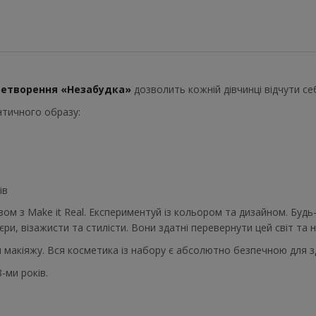
еретворення «Незабудка»
дозволить кожній дівчинці відчути се
нтичного образу:
ів
ом з Make it Real. Експериментуй із кольором та дизайном. Будь
єри, візажисти та стилісти. Вони здатні перевернути цей світ та
я макіяжу. Вся косметика із набору є абсолютно безпечною для з
-ми років.