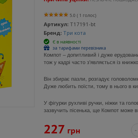
5.0
(
1
голос)
Артикул:
T17191-bt
Бренд:
Три кота
Є в наявності
за тарифами перевізника
Компот – допитливий і дуже ерудовани
тож у кадрі часто з'являється із книжк
Він збирає пазли, розгадує головоломк
Дуже любить поїсти, тому в нього в 
У фігурки рухливі ручки, ніжки та гол
зазвучить пісенька, ще Компот може 
227
грн
-