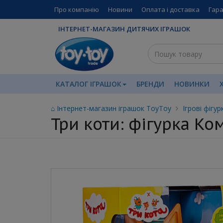
Про компанію
Новини
Оплата і доставка
Гара
ІНТЕРНЕТ-МАГАЗИН ДИТЯЧИХ ІГРАШОК
КАТАЛОГ ІГРАШОК
БРЕНДИ
НОВИНКИ
⌂ Інтернет-магазин іграшок ToyToy
Ігрові фігур
Три коти: фігурка Ко