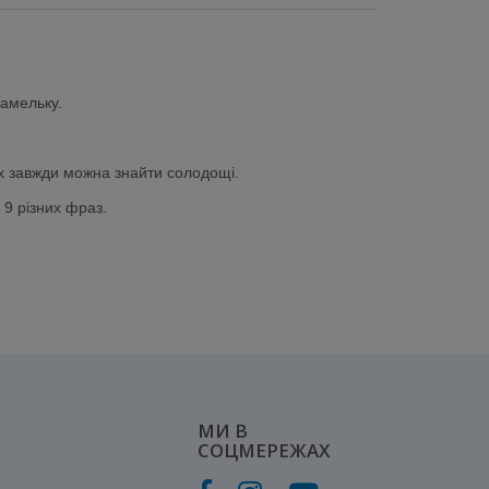
рамельку.
ях завжди можна знайти солодощі.
 9 різних фраз.
МИ В
СОЦМЕРЕЖАХ
к