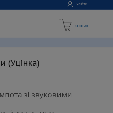
Увійти
КОШИК
и (Уцінка)
омпота зі звуковими
ня або потертість упаковки.