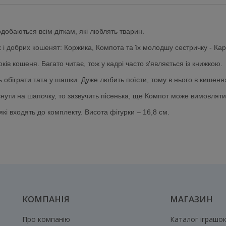
одобаються всім діткам, які люблять тварин.
 і добрих кошенят: Коржика, Компота та їх молодшу сестричку - Ка
ів кошеня. Багато читає, тож у кадрі часто з'являється із книжкою.
ь обіграти тата у шашки. Дуже любить поїсти, тому в нього в кишен
иснути на шапочку, то зазвучить пісенька, ще Компот може вимовляти
які входять до комплекту. Висота фігурки – 16,8 см.
КОМПАНІЯ
МАГАЗИН
Про компанію
Каталог іграшо