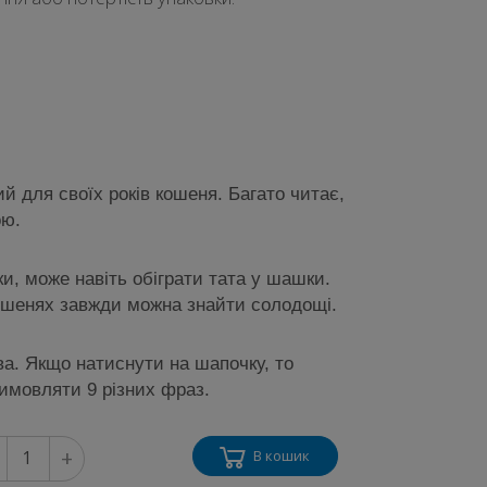
й для своїх років кошеня. Багато читає,
ою.
и, може навіть обіграти тата у шашки.
кишенях завжди можна знайти солодощі.
ова. Якщо натиснути на шапочку, то
вимовляти 9 різних фраз.
+
В кошик