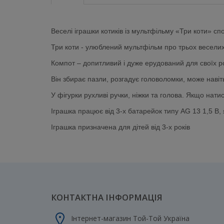
Веселі іграшки котиків із мультфільму «Три коти» сп
Три коти - улюблений мультфільм про трьох веселих
Компот – допитливий і дуже ерудований для своїх рок
Він збирає пазли, розгадує головоломки, може навіт
У фігурки рухливі ручки, ніжки та голова. Якщо нат
Іграшка працює від 3-х батарейок типу AG 13 1,5 В, 
Іграшка призначена для дітей від 3-х років
КОНТАКТНА ІНФОРМАЦІЯ
Інтернет-магазин Той-Той Україна