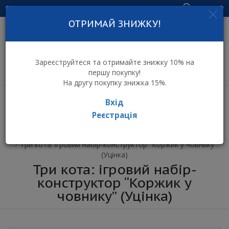
Увійти
ОТРИМАЙ ЗНИЖКУ!
інтернет-магазин
дитячих іграшок
Зареєструйтеся та отримайте знижку 10% на
першу покупку!
На другу покупку знижка 15%.
Вхід
Реєстрація
⌂ Інтернет-магазин іграшок ToyToy
Ігрові фігурки
Три кота: ігровий набір-конструктор “Коржик у човнику”
(Уцінка)
Три кота: ігровий набір-
конструктор “Коржик у
човнику” (Уцінка)