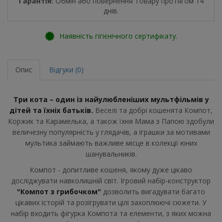
Гарантія:
Обмін або повернення Товару протягом 14
днів.
Наявність гігієнічного сертифікату.
Опис
Відгуки (0)
Три кота – один із найулюбленіших мультфільмів у
дітей та їхніх батьків.
Веселі та добрі кошенята Компот,
Коржик та Карамелька, а також їхня Мама з Папою здобули
величезну популярність у глядачів, а іграшки за мотивами
мультика займають важливе місце в колекції юних
шанувальників.
Компот - допитливе кошеня, якому дуже цікаво
досліджувати навколишній світ. Ігровий набір-конструктор
"Компот з грибочком"
дозволить вигадувати багато
цікавих історій та розігрувати цілі захоплюючі сюжети. У
набір входить фігурка Компота та елементи, з яких можна