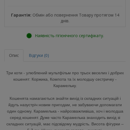
Гарантія:
Обмін або повернення Товару протягом 14
днів.
Наявність гігієнічного сертифікату.
Опис
Відгуки (0)
Три коти - улюблений мультфільм про трьох веселих і добрих
кошенят: Коржика, Компота та їх молодшу сестричку -
Карамельку.
Кошенята намагаються знайти вихід із складних ситуацій і
йдуть назустріч новим пригодам, не забуваючи допомагати
один одному. Карамелька - найрозважливіша, хоч і молодша
серед кошенят. Дуже часто Карамелька знаходить вихід зі
складних ситуацій, має підсвідому мудрість. Висота фігурки –