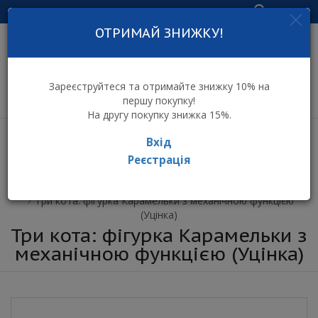
Увійти
ОТРИМАЙ ЗНИЖКУ!
інтернет-магазин
дитячих іграшок
Зареєструйтеся та отримайте знижку 10% на
першу покупку!
На другу покупку знижка 15%.
Вхід
Реєстрація
⌂ Інтернет-магазин іграшок ToyToy
Три кота: фігурка Карамельки з механічною функцією
(Уцінка)
Три кота: фігурка Карамельки з
механічною функцією (Уцінка)