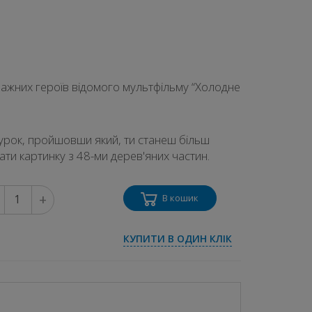
дважних героїв відомого мультфільму “Холодне
 урок, пройшовши який, ти станеш більш
ати картинку з 48-ми дерев'яних частин.
+
В кошик
КУПИТИ В ОДИН КЛІК