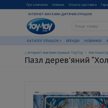
Про компанію
Новини
Оплата і доставка
Гара
ІНТЕРНЕТ-МАГАЗИН ДИТЯЧИХ ІГРАШОК
КАТАЛОГ ІГРАШОК
БРЕНДИ
НОВИНКИ
⌂ Інтернет-магазин іграшок ToyToy
Настільні іг
Пазл дерев'яний “Хол