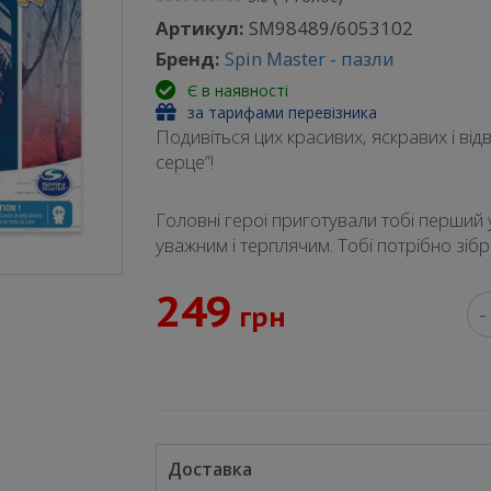
Артикул:
SM98489/6053102
Бренд:
Spin Master - пазли
Є в наявності
за тарифами перевізника
Подивіться цих красивих, яскравих і ві
серце”!
Головні герої приготували тобі перший
уважним і терплячим. Тобі потрібно зібр
249
грн
-
Доставка