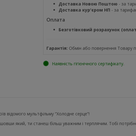
Доставка Новою Поштою
- за тар
Доставка кур'єром НП
- за тарифа
Оплата
Безготівковий розрахунок (оплат
Гарантія:
Обмін або повернення Товару пр
Наявність гігієнічного сертифікату.
роїв відомого мультфільму “Холодне серце”!
шовши який, ти станеш більш уважним і терплячим. Тобі потрібно