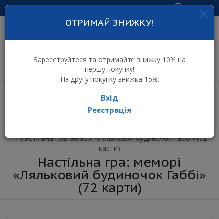
Увійти
ОТРИМАЙ ЗНИЖКУ!
інтернет-магазин
дитячих іграшок
Зареєструйтеся та отримайте знижку 10% на
першу покупку!
На другу покупку знижка 15%.
Вхід
Реєстрація
⌂ Інтернет-магазин іграшок ToyToy
Настільна гра: меморі «Ляльковий будиночок Габбі» (72
карти)
Настільна гра: меморі
«Ляльковий будиночок Габбі»
(72 карти)