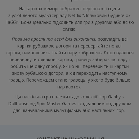
На картках меморі зображені персонажі і сцени
з улюбленого мультсеріалу Netflix "Ляльковий будиночок
Габбі". Вона ідеально підходить для гри з друзями або всією
сім'єю.
Правила прості та легкі для виконання:
розкладіть всі
картки рубашкою догори та перевертайте по дві
картки, намагаючись знайти пару зображень. Якщо вдалося
перевернути однакові картки, гравець забирає цю пару і
робить ще одну спробу. Якщо ні - переверніть ці картки
знову рубашкою догори, а хід переходить наступному
гравцю. Переможцем стане гравець, у якого буде більше
пар карток.
Ця настільна гра належить до колекції ігор Gabby's
Dollhouse від Spin Master Games і є ідеальним подарунком
для шанувальників мультфільму або настільних ігор.