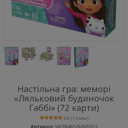
Настільна гра: меморі
«Ляльковий будиночок
Габбі» (72 карти)
5.0
(
1
голос)
Артикул:
SM38465/6068353