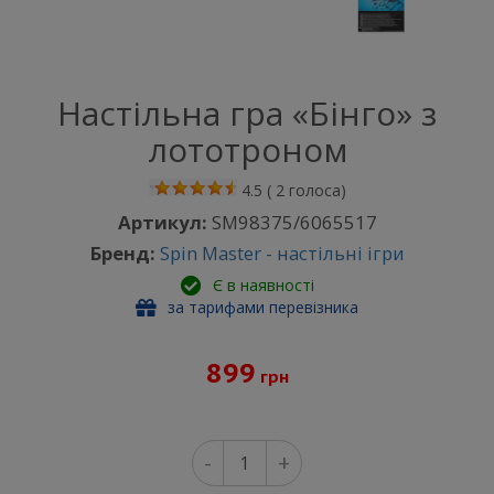
Настільна гра «Бінго» з
лототроном
4.5
(
2
голоса)
Артикул:
SM98375/6065517
Бренд:
Spin Master - настільні ігри
Є в наявності
за тарифами перевізника
899
грн
-
+