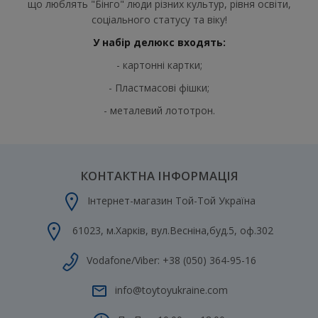
що люблять "Бінго" люди різних культур, рівня освіти,
соціального статусу та віку!
У набір делюкс входять:
- картонні картки;
- Пластмасові фішки;
- металевий лототрон.
КОНТАКТНА ІНФОРМАЦІЯ
Інтернет-магазин Той-Той Україна
61023
,
м.Харків
,
вул.Весніна,буд.5, оф.302
Vodafone/Viber:
+38 (050) 364-95-16
info@toytoyukraine.com