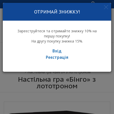
Увійти
ОТРИМАЙ ЗНИЖКУ!
інтернет-магазин
дитячих іграшок
Зареєструйтеся та отримайте знижку 10% на
першу покупку!
На другу покупку знижка 15%.
Вхід
Реєстрація
⌂ Інтернет-магазин іграшок ToyToy
Іграшки для дівчат
Настільна гра «Бінго» з лототроном
Настільна гра «Бінго» з
лототроном