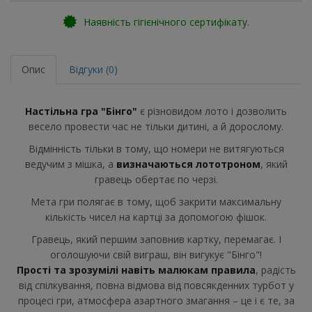
Наявність гігієнічного сертифікату.
Опис
Відгуки (0)
Настільна гра "Бінго"
є різновидом лото і дозволить
весело провести час не тільки дитині, а й дорослому.
Відмінність тільки в тому, що номери не витягуються
ведучим з мішка, а
визначаються лототроном
, який
гравець обертає по черзі.
Мета гри полягає в тому, щоб закрити максимальну
кількість чисел на картці за допомогою фішок.
Гравець, який першим заповнив картку, перемагає. І
оголошуючи свій виграш, він вигукує "Бінго"!
Прості та зрозумілі навіть малюкам правила
, радість
від спілкування, повна відмова від повсякденних турбот у
процесі гри, атмосфера азартного змагання – це і є те, за