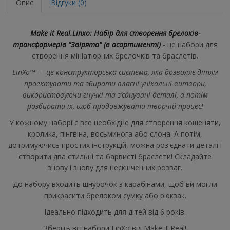
Опис
Відгуки (0)
Make it Real.Linxo: Набір для створення брелоків-
трансформерів "Звірята" (в асортименті)
- це набори для
створення мініатюрних брелочків та браслетів.
LinXo™ — це конструкторська система, яка дозволяє дітям
проектувати та збирати власні унікальні витвори,
використовуючи гнучкі та з’єднувані деталі, а потім
розбирати їх, щоб продовжувати творчій процес!
У кожному наборі є все необхідне для створення кошеняти,
кролика, пінгвіна, восьминога або слона. А потім,
дотримуючись простих інструкцій, можна роз'єднати деталі і
створити два стильні та барвисті браслети! Складайте
знову і знову для нескінченних розваг.
До набору входить шнурочок з карабінами, щоб ви могли
прикрасити брелоком сумку або рюкзак.
Ідеально підходить для дітей від 6 років.
Зберіть всі набори LinXo від Make it Real!