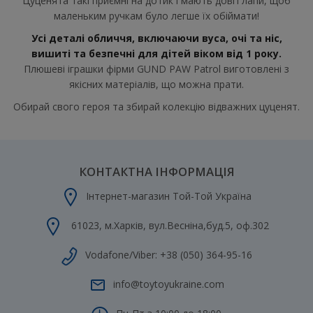
Цуценята такі приємні на дотик і мають довгі лапи, щоб
маленьким ручкам було легше їх обіймати!
Усі деталі обличчя, включаючи вуса, очі та ніс,
вишиті та безпечні для дітей віком від 1 року.
Плюшеві іграшки фірми GUND PAW Patrol виготовлені з
якісних матеріалів, що можна прати.
Обирай свого героя та збирай колекцію відважних цуценят.
КОНТАКТНА ІНФОРМАЦІЯ
Інтернет-магазин Той-Той Україна
61023
,
м.Харків
,
вул.Весніна,буд.5, оф.302
Vodafone/Viber:
+38 (050) 364-95-16
info@toytoyukraine.com