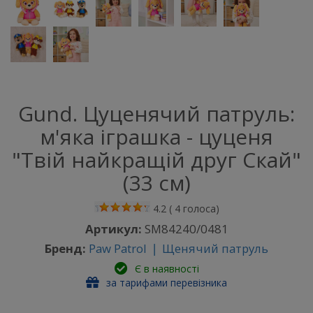
Gund. Цуценячий патруль:
м'яка іграшка - цуценя
"Твій найкращій друг Скай"
(33 см)
4.2
(
4
голоса)
Артикул:
SM84240/0481
Бренд:
Paw Patrol ❘ Щенячий патруль
Є в наявності
за тарифами перевізника