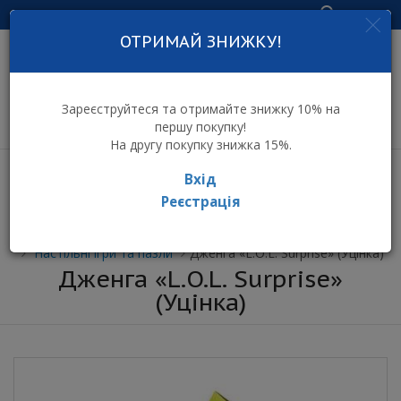
Увійти
ОТРИМАЙ ЗНИЖКУ!
інтернет-магазин
дитячих іграшок
Зареєструйтеся та отримайте знижку 10% на
першу покупку!
На другу покупку знижка 15%.
Вхід
Реєстрація
⌂ Інтернет-магазин іграшок ToyToy
Настільні ігри та пазли
Дженга «L.O.L. Surprise» (Уцінка)
Дженга «L.O.L. Surprise»
(Уцінка)