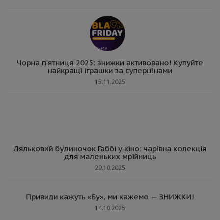
Чорна п’ятниця 2025: знижки активовано! Купуйте
найкращі іграшки за суперцінами
15.11.2025
Ляльковий будиночок Габбі у кіно: чарівна колекція
для маленьких мрійниць
29.10.2025
Привиди кажуть «Бу», ми кажемо — ЗНИЖКИ!
14.10.2025