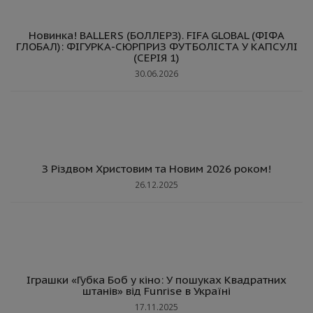
Новинка! BALLERS (БОЛЛЕРЗ). FIFA GLOBAL (ФІФА
ГЛОБАЛ): ФІГУРКА-СЮРПРИЗ ФУТБОЛІСТА У КАПСУЛІ
(СЕРІЯ 1)
30.06.2026
З Різдвом Христовим та Новим 2026 роком!
26.12.2025
Іграшки «Губка Боб у кіно: У пошуках Квадратних
штанів» від Funrise в Україні
17.11.2025