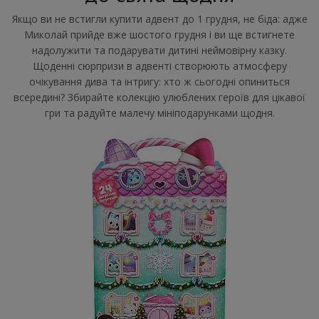
Якщо ви не встигли купити адвент до 1 грудня, не біда: адже
Миколай прийде вже шостого грудня і ви ще встигнете
надолужити та подарувати дитині неймовірну казку.
Щоденні сюрпризи в адвенті створюють атмосферу
очікування дива та інтригу: хто ж сьогодні опиниться
всередині? Збирайте колекцію улюблених героїв для цікавої
гри та радуйте малечу мініподарунками щодня.