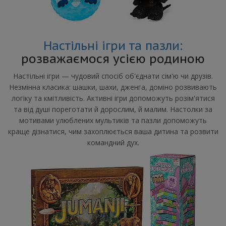
Настільні ігри та пазли:
розважаємося усією родиною
Настільні ігри — чудовий спосіб об'єднати сім'ю чи друзів.
Незмінна класика: шашки, шахи, дженга, доміно розвивають
логіку та кмітливість. Активні ігри допоможуть розім'ятися
та від душі пореготати й дорослим, й малим. Настолки за
мотивами улюблених мультиків та пазли допоможуть
краще дізнатися, чим захоплюється ваша дитина та розвити
командний дух.