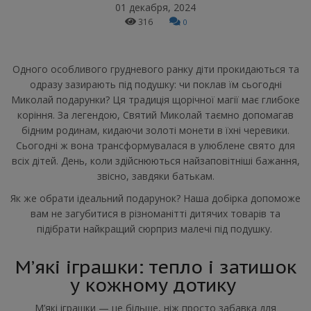
01 декабря, 2024
316
0
Одного особливого грудневого ранку діти прокидаються та
одразу зазирають під подушку: чи поклав їм сьогодні
Миколай подарунки? Ця традиція щорічної магії має глибоке
коріння. За легендою, Святий Миколай таємно допомагав
бідним родинам, кидаючи золоті монети в їхні черевики.
Сьогодні ж вона трансформувалася в улюблене свято для
всіх дітей. День, коли здійснюються найзаповітніші бажання,
звісно, завдяки батькам.
Як же обрати ідеальний подарунок? Наша добірка допоможе
вам не загубитися в різноманітті дитячих товарів та
підібрати найкращий сюрприз малечі під подушку.
М’які іграшки: тепло і затишок
у кожному дотику
М’які іграшки — це більше, ніж просто забавка для