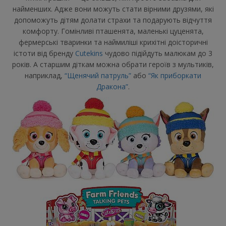
найменших. Адже вони можуть стати вірними друзями, які
допоможуть дітям долати страхи та подарують відчуття
комфорту. Гомінливі пташенята, маленькі цуценята,
фермерські тваринки та наймиліші крихітні доісторичні
істоти від бренду
Cutekins
чудово підійдуть малюкам до 3
років. А старшим діткам можна обрати героїв з мультиків,
наприклад,
“Щенячий патруль”
або
“Як приборкати
Дракона”
.