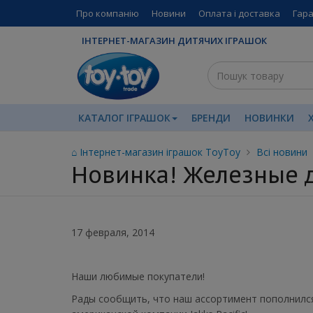
Про компанію
Новини
Оплата і доставка
Гара
ІНТЕРНЕТ-МАГАЗИН ДИТЯЧИХ ІГРАШОК
КАТАЛОГ ІГРАШОК
БРЕНДИ
НОВИНКИ
⌂ Інтернет-магазин іграшок ToyToy
Всі новини
Новинка! Железные д
17 февраля, 2014
Наши любимые покупатели!
Рады сообщить, что наш ассортимент пополнился