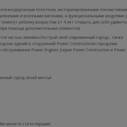
м железнодорожным полотном, моторизированными локомотивам
шленными и военными вагонами, и функциональными модулями 
ns помогут ребенку возрастом от 4 лет открыть для себя удивит
о при помощи дополнительных элементов.
тся частью линейки«Построй свой современный город», также
дских зданий и сооружений Power Constructionи городским
обслуживания Power Engines (серии Power Construction и Power 
енный город своей мечты!
 Ви можете стати першим!