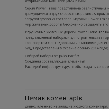
американской компании Jakks Pacific!
Серия Power Trains представлена реалистичны
движущимися в двух скоростных режимах, промы
загрузки грузовых составов. Игрушки Power Trai
мир железных дорог и бесконечно расширять ег
Игрушечные железные дороги Power Trains являю
представленной наборами для строительства горо
транспортом с автодорогами и станциями для его 
будут представлены в Украине осенью 2014 года).
Собирай наборы от Jakks Pacific!
Соединяй составляющие элементы!
Расширяй инфраструктуру, чтобы создать соврем
Немає коментарів
Дивно, але ніхто не залишив жодного коментаря.