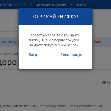
нтія та повернення
Оптовим покупцям
Контакти
ОТРИМАЙ ЗНИЖКУ!
Зареєструйтеся та отримайте
знижку 10% на першу покупку!
ХІТИ ПРОДАЖУ
АКЦІЙНІ ПРОПОЗИЦІЇ
УЦІНЕНІ ТОВАРИ
На другу покупку знижка 15%.
Новинка! Железные дороги Power Trains!
Вхід
Реєстрація
ороги Power Trains!
57
 детскими железными дорогами Power Trains от известной