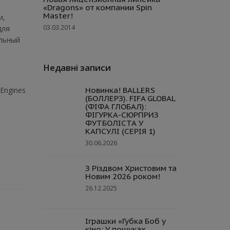
«Dragons» от компании Spin
Master!
и,
03.03.2014
для
ельный
Недавні записи
Новинка! BALLERS
Engines
(БОЛЛЕРЗ). FIFA GLOBAL
(ФІФА ГЛОБАЛ):
ФІГУРКА-СЮРПРИЗ
ФУТБОЛІСТА У
КАПСУЛІ (СЕРІЯ 1)
30.06.2026
З Різдвом Христовим та
Новим 2026 роком!
26.12.2025
Іграшки «Губка Боб у
кіно: У пошуках