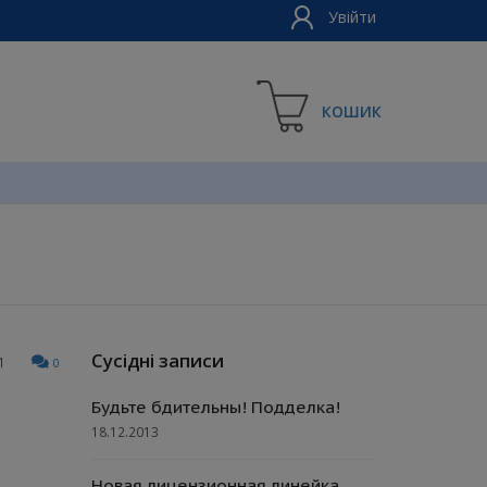
Увійти
КОШИК
Сусідні записи
1
0
Будьте бдительны! Подделка!
18.12.2013
Новая лицензионная линейка