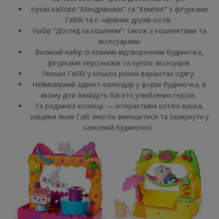
Ігрові набори “Мандрівники” та “Кемпінг” з фігурками
Габбі та її чарівних друзів-котів.
Набір “Догляд за кошеням”: також з кошенятами та
аксесуарами.
Великий набір із повним відтворенням будиночка,
фігурками персонажів та купою аксесуарів.
Ляльки Габбі у кількох різних варіантах одягу.
Неймовірний адвент-календар у формі будиночка, в
якому діти знайдуть багато улюблених героїв.
Та родзинка колекції — інтерактивні котячі вушка,
завдяки яким Габі змогла зменшитися та зазирнути у
казковий будиночок.