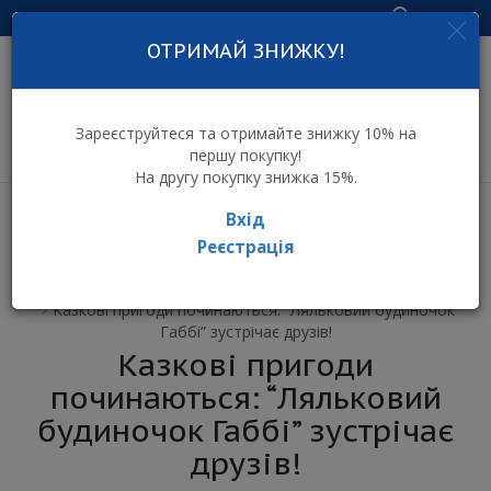
Увійти
ОТРИМАЙ ЗНИЖКУ!
інтернет-магазин
дитячих іграшок
Зареєструйтеся та отримайте знижку 10% на
першу покупку!
На другу покупку знижка 15%.
Вхід
Реєстрація
⌂ Інтернет-магазин іграшок ToyToy
Всі новини
Казкові пригоди починаються: “Ляльковий будиночок
Габбі” зустрічає друзів!
Казкові пригоди
починаються: “Ляльковий
будиночок Габбі” зустрічає
друзів!