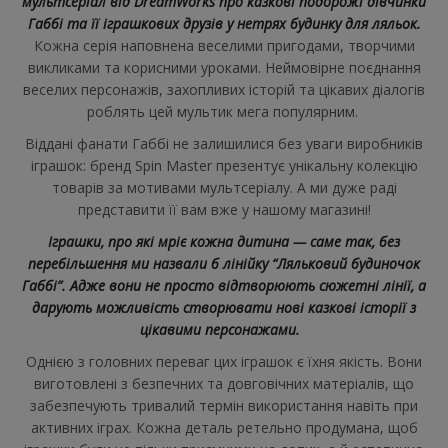
мультсеріал від DreamWorks про казкові подорожі дівчинки
Габбі та її іграшкових друзів у нетрях будинку для ляльок.
Кожна серія наповнена веселими пригодами, творчими
викликами та корисними уроками. Неймовірне поєднання
веселих персонажів, захопливих історій та цікавих діалогів
роблять цей мультик мега популярним.
Віддані фанати Габбі не залишилися без уваги виробників
іграшок: бренд Spin Master презентує унікальну колекцію
товарів за мотивами мультсеріалу. А ми дуже раді
представити її вам вже у нашому магазині!
Іграшки, про які мріє кожна дитина — саме так, без
перебільшення ми назвали б лінійку “Ляльковий будиночок
Габбі”. Адже вони не просто відтворюють сюжетні лінії, а
дарують можливість створювати нові казкові історії з
цікавими персонажами.
Однією з головних переваг цих іграшок є їхня якість. Вони
виготовлені з безпечних та довговічних матеріалів, що
забезпечують тривалий термін використання навіть при
активних іграх. Кожна деталь ретельно продумана, щоб