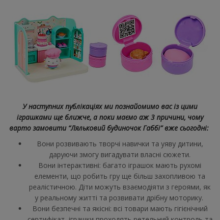
У наступних публікаціях ми познайомимо вас із цими
іграшками ще ближче, а поки маємо аж 3 причини, чому
варто замовити “Ляльковий будиночок Габбі” вже сьогодні:
Вони розвивають творчі навички та уяву дитини,
даруючи змогу вигадувати власні сюжети.
Вони інтерактивні: багато іграшок мають рухомі
елементи, що робить гру ще більш захопливою та
реалістичною. Діти можуть взаємодіяти з героями, як
у реальному житті та розвивати дрібну моторику.
Вони безпечні та якісні: всі товари мають гігієнічний
сертифікат, іграшки проходять ретельний контроль та