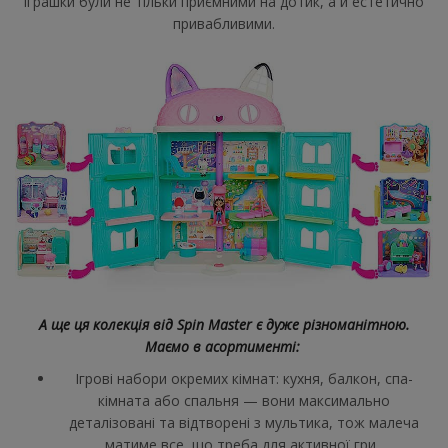
іграшки були не тільки приємними на дотик, а й естетично
привабливими.
А ще ця колекція від Spin Master є дуже різноманітною.
Маємо в асортименті:
Ігрові набори окремих кімнат: кухня, балкон, спа-
кімната або спальня — вони максимально
деталізовані та відтворені з мультика, тож малеча
матиме все, що треба для активної гри.