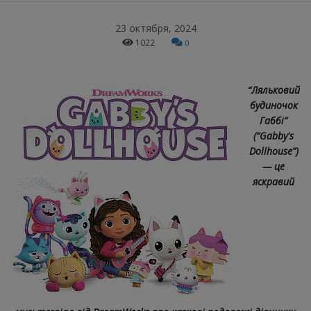
23 октября, 2024
1022
0
“Ляльковий
будиночок
Габбі”
(“Gabby's
Dollhouse”)
— це
яскравий