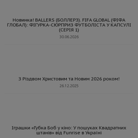
Новинка! BALLERS (БОЛЛЕРЗ). FIFA GLOBAL (ФІФА
ГЛОБАЛ): ФІГУРКА-СЮРПРИЗ ФУТБОЛІСТА У КАПСУЛІ
(СЕРІЯ 1)
30.06.2026
З Різдвом Христовим та Новим 2026 роком!
26.12.2025
Іграшки «Губка Боб у кіно: У пошуках Квадратних
штанів» від Funrise в Україні