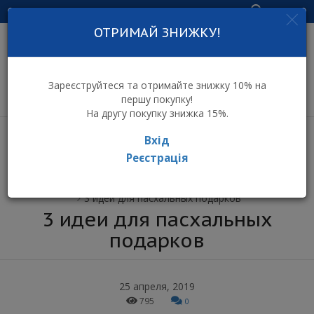
Увійти
ОТРИМАЙ ЗНИЖКУ!
інтернет-магазин
дитячих іграшок
Зареєструйтеся та отримайте знижку 10% на
першу покупку!
На другу покупку знижка 15%.
Вхід
Реєстрація
⌂ Інтернет-магазин іграшок ToyToy
Всі новини
3 идеи для пасхальных подарков
3 идеи для пасхальных
подарков
25 апреля, 2019
795
0