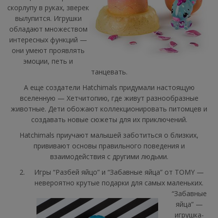
скорлупу в руках, зверек
вылупится. Игрушки
обладают множеством
интересных функций —
они умеют проявлять
эмоции, петь и
танцевать.
А еще создатели Hatchimals придумали настоящую
вселенную — Хетчитопию, где живут разнообразные
животные. Дети обожают коллекционировать питомцев и
создавать новые сюжеты для их приключений.
Hatchimals приучают малышей заботиться о близких,
прививают основы правильного поведения и
взаимодействия с другими людьми.
Игры “Разбей яйцо” и “Забавные яйца” от TOMY —
невероятно крутые подарки для самых маленьких.
“Забавные
яйца” —
игрушка-